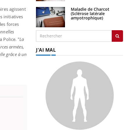
aires agissent
Maladie de Charcot
(Sclérose latérale
 initiatives
amyotrophique)
des forces
onnelles
a Police.
"
La
orces armées,
J'AI MAL
elle grâce à un