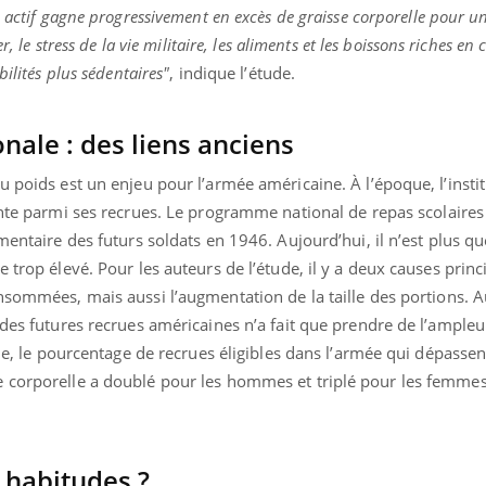
il, activités en plein air… Nos mains
défis, mais ...
 actif gagne progressivement en excès de graisse corporelle pour un
 ...
, le stress de la vie militaire, les aliments et les boissons riches en 
bilités plus sédentaires"
, indique l’étude.
onale : des liens anciens
u poids est un enjeu pour l’armée américaine. À l’époque, l’instit
nte parmi ses recrues. Le programme national de repas scolaires 
mentaire des futurs soldats en 1946. Aujourd’hui, il n’est plus q
 trop élevé. Pour les auteurs de l’étude, il y a deux causes princ
sommées, mais aussi l’augmentation de la taille des portions. Au
 des futures recrues américaines n’a fait que prendre de l’ampleur
tude, le pourcentage de recrues éligibles dans l’armée qui dépasse
e corporelle a doublé pour les hommes et triplé pour les femme
habitudes ?