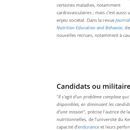
certaines maladies, notamment
cardiovasculaires ; mais c’est aussi 
enjeu sociétal. Dans la revue
Journal
Nutrition Education and Behavior
, d
nouvelles recrues, notamment à cau
Candidats ou militaire
"
Il s'agit d'un problème complexe qui
disponibles, en diminuant les candida
prendre pour
Insuline & Charge mentale : et si on
Ecz
Youtube
You
Youtube
osait en parler??
pré
d’une mission
", précise l’autrice de
nutritionnelles, de l’université du 
llard mental ou
En 2026, l'insuline dans le diabète de type 2
L'ét
tômes de la
reste entourée d'idées reçues chez les
ryth
capacité d’
endurance
et leurs perfo