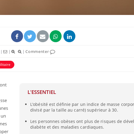
|
|
|
Commenter
litaire
sont
L'ESSENTIEL
esse
L’obésité est définie par un indice de masse corpor
unes
divisé par la taille au carré) supérieur à 30.
t un
Les personnes obèses ont plus de risques de déve
nnes
diabète et des maladies cardiaques.
pper