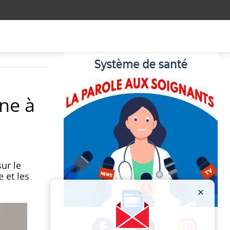
ine à
ur le
 et les
Publicité