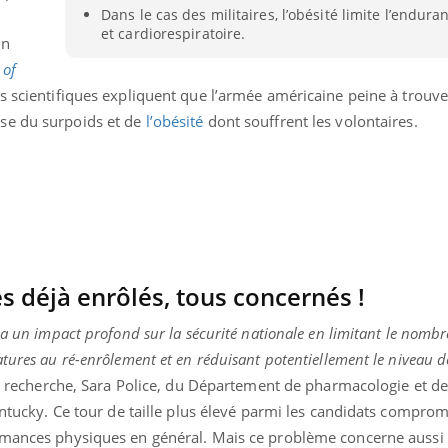
Dans le cas des militaires, l’obésité limite l’endur
et cardiorespiratoire.
un
 of
es scientifiques expliquent que l’armée américaine peine à trouve
se du surpoids et de
l’obésité
dont souffrent les volontaires.
s déjà enrôlés, tous concernés !
 a un impact profond sur la sécurité nationale en limitant le nombr
tures au ré-enrôlement et en réduisant potentiellement le niveau 
éma Chronique des Mains : se
Diabète & Ramadan 
tube
Youtube
Youtube
parer pour l’été !
 la recherche, Sara Police, du Département de pharmacologie et de
Le Ramadan approche, et,
Kentucky. Ce tour de taille plus élevé parmi les candidats comprom
é arrive… et avec lui, un tout nouveau
nombreuses personnes at
me de vie ! Vacances, plage, piscine,
diabète, c'est une périod
rmances physiques en général. Mais ce problème concerne aussi l