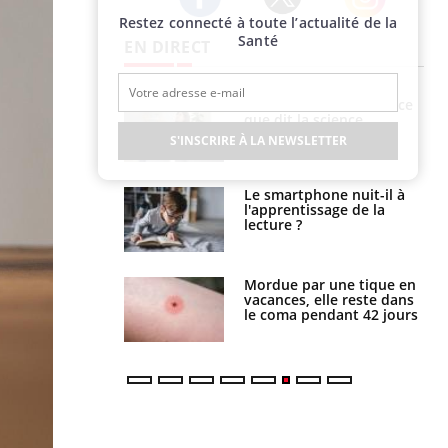
Restez connecté à toute l’actualité de la
Twitter
Facebook
Instagram
Santé
EN DIRECT
haleurs :
Grossesse et chaleur : ce
i le risque de
que dit la science
rimpe-t-il ?
S'INSCRIRE À LA NEWSLETTER
a pourrait-il
Le smartphone nuit-il à
la propagation du
l'apprentissage de la
lecture ?
i manger moins
Mordue par une tique en
éines pourrait
vacances, elle reste dans
ent être bénéfique
le coma pendant 42 jours