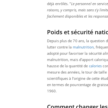
les ce qui la rend
patients comme parfois chez les soignants.
sole
déjà enrôlés. "
Le personnel en service
sont
raisons, y compris, mais sans s'y limiter
facilement disponibles et les responsa
Poids et sécurité nati
Depuis plus de 70 ans, la question d
lutter contre la
malnutrition
, fréque
adopté pour favoriser la sécurité ali
malnutrition, mais d’apport calorique
hausse de la quantité de
calories
con
mesure des années, le tour de taille
scientifiques à l’origine de cette é
en termes de pourcentage de graiss
1960.
Comment changer les 