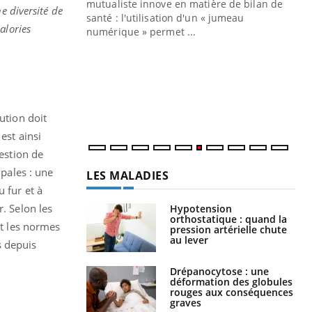
mutualiste innove en matière de bilan de
e diversité de
santé : l'utilisation d'un « jumeau
calories
CO
You
numérique » permet ...
Cou
nou
bou
épi
ution doit
est ainsi
uestion de
ipales : une
LES MALADIES
 fur et à
. Selon les
Hypotension
orthostatique : quand la
nt les normes
pression artérielle chute
au lever
s depuis
Drépanocytose : une
déformation des globules
rouges aux conséquences
graves