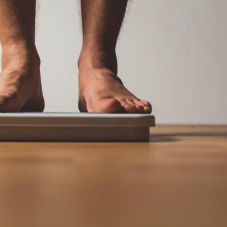
La sieste empêche-t-elle
Fortes c
de dormir la nuit ?
pourquo
noyade g
VIH : la fin du comprimé
Le Viagr
tous les jours se profile-t-
freiner 
elle enfin ?
cancer ?
Pourquoi votre ventre
Pourquo
gâche-t-il les premiers
de prot
jours de vos vacances ?
finalem