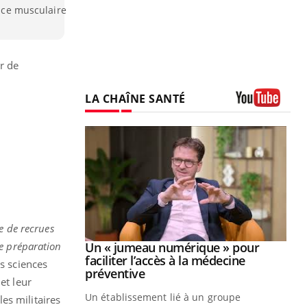
ance musculaire
r de
LA CHAÎNE SANTÉ
Youtube
e de recrues
Youtube
de préparation
2026
Un « jumeau numérique » pour
Youtube
faciliter l’accès à la médecine
s sciences
 pour de
Youtube
préventive
et leur
teintes de
Un établissement lié à un groupe
e de questions, de
es militaires