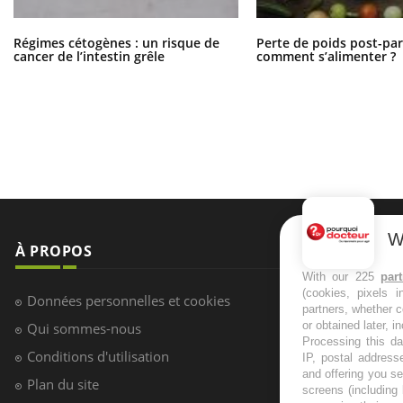
Régimes cétogènes : un risque de
Perte de poids post-pa
cancer de l’intestin grêle
comment s’alimenter ?
W
À PROPOS
NEWSLETT
With our 225
par
(cookies, pixels 
Recevez toute
Données personnelles et cookies
partners, whether c
infos santé
or obtained later, i
Qui sommes-nous
Processing this da
Conditions d'utilisation
IP, postal address
and offering you s
Plan du site
screens (including