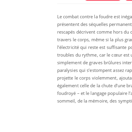
Le combat contre la foudre est inéga
présentent des séquelles permanentes
rescapés décrivent comme hors du com
travers le corps, même si la plus g
l’électricité qui reste est suffisant
troubles du rythme, car le cœur est 
simplement de graves brûlures intern
paralysies qui s’estompent assez rapi
ins :
Carence en fer : comprendre pour
Insu
Youtube
Yout
tube
Youtube
prévenir
osai
projette le corps violemment, ajoutant
également celle de la chute d’une bran
es à aborder...
Fatigue, irritabilité, brouillard mental ou
En 20
foudroyé – et le langage populaire l’
er des questions
même alopécie… Les symptômes de la
reste
st montrer ...
carence en fer sont multiples ce qui la rend
patie
sommeil, de la mémoire, des symptô
...