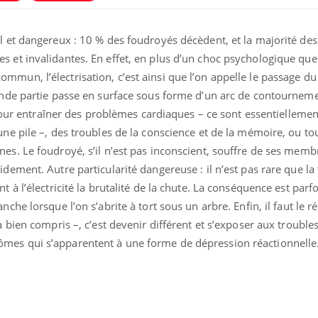
l et dangereux : 10 % des foudroyés décèdent, et la majorité des
 et invalidantes. En effet, en plus d’un choc psychologique que
mun, l’électrisation, c’est ainsi que l’on appelle le passage du
rande partie passe en surface sous forme d’un arc de contourneme
e pour entraîner des problèmes cardiaques – ce sont essentielleme
une pile –, des troubles de la conscience et de la mémoire, ou to
es. Le foudroyé, s’il n’est pas inconscient, souffre de ses memb
dement. Autre particularité dangereuse : il n’est pas rare que la
line & Charge mentale : et si on
ube
Youtube
t en parler??
 à l’électricité la brutalité de la chute. La conséquence est parfo
che lorsque l’on s’abrite à tort sous un arbre. Enfin, il faut le ré
26, l'insuline dans le diabète de type 2
a bien compris –, c’est devenir différent et s’exposer aux trouble
 entourée d'idées reçues chez les
nts comme parfois chez les soignants.
mes qui s’apparentent à une forme de dépression réactionnelle