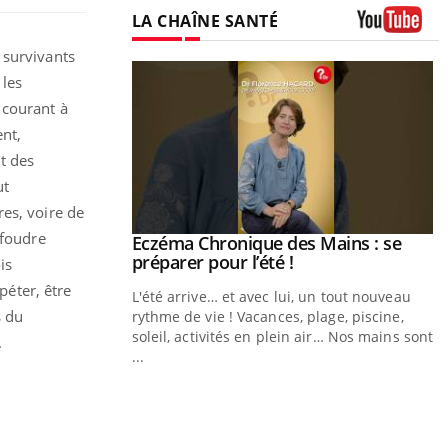
LA CHAÎNE SANTÉ
Youtube
 survivants
 les
 courant à
nt,
nt des
ut
res, voire de
 foudre
Youtube
Eczéma Chronique des Mains : se
Diabète & Ramadan 2026
Youtube
Youtube
Youtube
préparer pour l’été !
is
Le Ramadan approche, et, pour de
péter, être
L'été arrive… et avec lui, un tout nouveau
nombreuses personnes atteintes de diabète,
s du
rythme de vie ! Vacances, plage, piscine,
c'est une période de questions, de défis,
soleil, activités en plein air… Nos mains sont
mais ...
.
...
Y
f