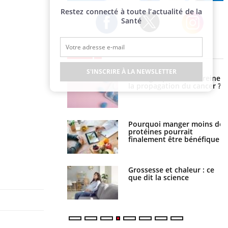
Publicité
Restez connecté à toute l’actualité de la
Santé
Twitter
Facebook
Instagram
EN DIRECT
S'INSCRIRE À LA NEWSLETTER
Le Viagra pourrait-il freiner
Le smartphone nuit-il à
la propagation du cancer ?
l'apprentissage de la
lecture ?
Pourquoi manger moins de
Mordue par une tique en
protéines pourrait
vacances, elle reste dans le
finalement être bénéfique
coma pendant 42 jours
Grossesse et chaleur : ce
Mordue par un barracuda,
que dit la science
une petite fille secourue
grâce à un réflexe essentiel