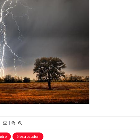
VIH : la fin du comprimé
tous les jours se profile-t-
elle enfin ?
Pourquoi votre ventre
gâche-t-il les premiers
jours de vos vacances ?
Fortes chaleurs : pourquoi
le risque de noyade
grimpe-t-il ?
|
|
udre
électrocution