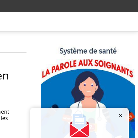
en
ment
 les