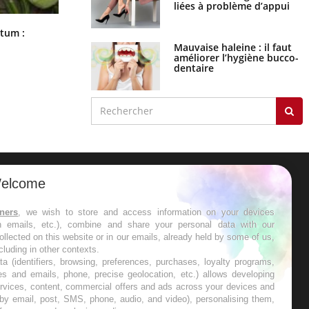
liées à problème d’appui
Comment nous percevons le chaud
rtum :
et le froid : une recherche éclaire le
Mauvaise haleine : il faut
sujet
améliorer l’hygiène bucco-
dentaire
elcome
ER
tners
, we wish to store and access information on your devices
in emails, etc.), combine and share your personal data with our
s les semaines les meilleures
ollected on this website or in our emails, already held by some of us,
ncluding in other contexts.
ta (identifiers, browsing, preferences, purchases, loyalty programs,
es and emails, phone, precise geolocation, etc.) allows developing
ervices, content, commercial offers and ads across your devices and
 by email, post, SMS, phone, audio, and video), personalising them,