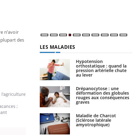
U
i
l
p
e n’avoir
 plupart des
LES MALADIES
Hypotension
orthostatique : quand la
pression artérielle chute
au lever
Drépanocytose : une
déformation des globules
 l’agriculture
rouges aux conséquences
graves
acances ;
iant
Maladie de Charcot
(Sclérose latérale
amyotrophique)