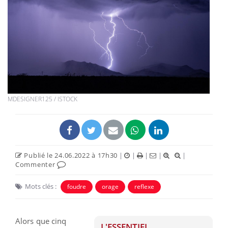
MDESIGNER125 / ISTOCK
Publié le 24.06.2022 à 17h30
|
|
|
|
|
Commenter
Mots clés :
foudre
orage
reflexe
Alors que cinq
L'ESSENTIEL