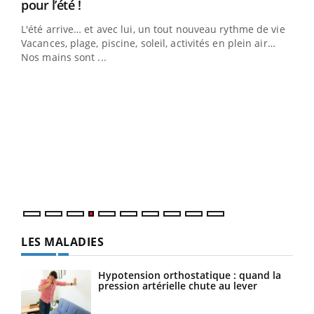
Youtube
pour l’été !
L'été arrive… et avec lui, un tout nouveau rythme de vie !
Vacances, plage, piscine, soleil, activités en plein air…
Nos mains sont ...
Dia
You
Le 
pers
ques
LES MALADIES
Hypotension orthostatique : quand la
pression artérielle chute au lever