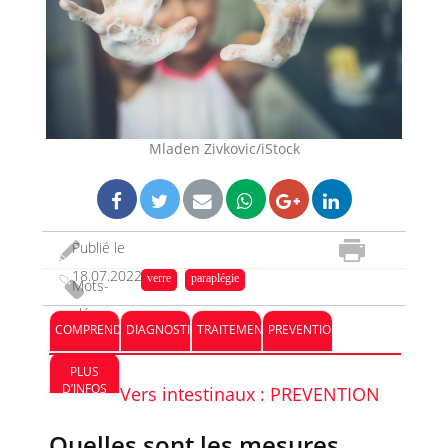
Mladen Zivkovic/iStock
Publié le
18.07.2022
verre
paraplégie
Mots-
clés :
COMPRENDRE
DIAGNOSTIC
TRAITEMENT
PREVENTION
PLUS
D’INFOS
Vers intestinaux : PREVENTION
Quelles sont les mesures