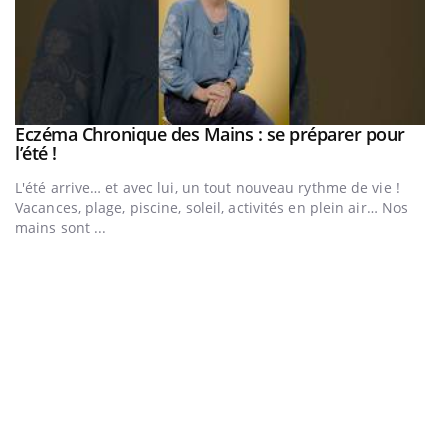
Eczéma Chronique des Mains : se préparer pour
Youtube
Youtube
l’été !
e
L'été arrive… et avec lui, un tout nouveau rythme de vie !
Vacances, plage, piscine, soleil, activités en plein air… Nos
mains sont ...
D
Yo
L
at
dé