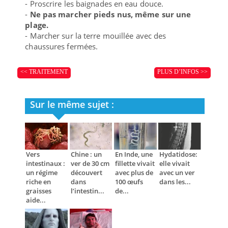
- Proscrire les baignades en eau douce.
-
Ne pas marcher pieds nus, même sur une
plage.
- Marcher sur la terre mouillée avec des
chaussures fermées.
<< TRAITEMENT
PLUS D’INFOS >>
Sur le même sujet :
Vers
Chine : un
En Inde, une
Hydatidose:
intestinaux :
ver de 30 cm
fillette vivait
elle vivait
un régime
découvert
avec plus de
avec un ver
riche en
dans
100 œufs
dans les...
graisses
l’intestin...
de...
aide...