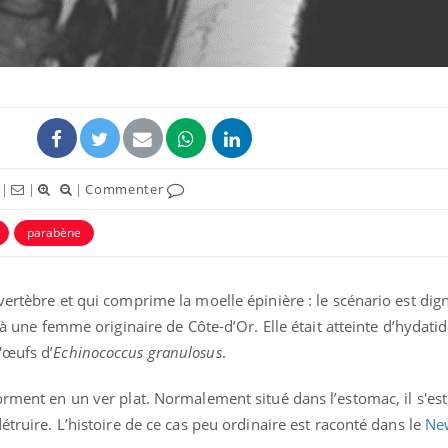
ence en fer : comprendre pour
Insuline & Charge ment
tube
Youtube
|
|
|
Commenter
Youtube
Yout
venir
osait en parler??
parabène
gue, irritabilité, brouillard mental ou
En 2026, l'insuline dans l
e alopécie… Les symptômes de la
reste entourée d'idées re
nce en fer sont multiples ce qui la rend
patients comme parfois ch
vertèbre et qui comprime la moelle épinière : le scénario est dign
é à une femme originaire de Côte-d’Or. Elle était atteinte d’hydati
'œufs d’
Echinococcus granulosus
.
orment en un ver plat. Normalement situé dans l’estomac, il s'es
étruire. L’histoire de ce cas peu ordinaire est raconté dans le
Ne