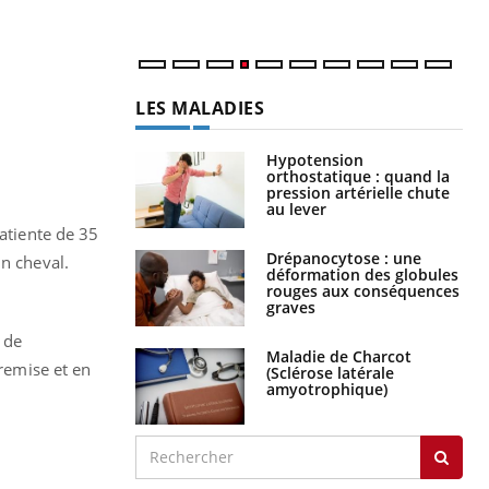
LES MALADIES
Hypotension
orthostatique : quand la
pression artérielle chute
au lever
patiente de 35
Drépanocytose : une
un cheval.
déformation des globules
rouges aux conséquences
graves
 de
Maladie de Charcot
remise et en
(Sclérose latérale
amyotrophique)