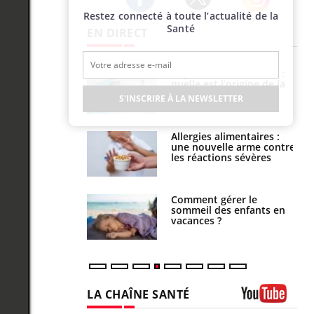
Restez connecté à toute l’actualité de la
Twitter
Facebook
Instagram
Santé
EN DIRECT
phone nuit-il à
Légionellose en Suisse :
tissage de la
quelle est l’origine de la
?
contamination ?
S'INSCRIRE À LA NEWSLETTER
par une tique en
Allergies alimentaires :
, elle reste dans
une nouvelle arme contre
 pendant 42 jours
les réactions sévères
par un
Comment gérer le
a, une petite fille
sommeil des enfants en
e grâce à un
vacances ?
essentiel
LA CHAÎNE SANTÉ
Youtube