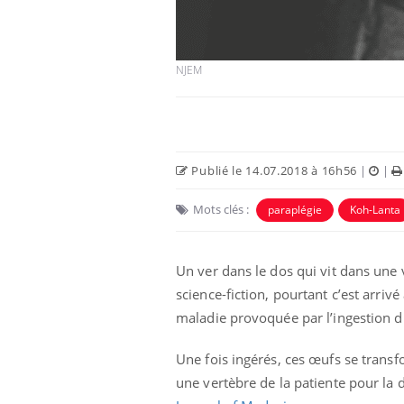
NJEM
Eczéma Chronique des Mains :
Car
Youtube
You
Publié le 14.07.2018 à 16h56
|
|
Youtube
expliquer ma maladie
pré
Mots clés :
paraplégie
Koh-Lanta
Il y a des sujets qui sont faciles à aborder...
Fati
d'autres non ! D'un côté, poser des
mêm
questions sur la maladie d'un proche c'est
care
Un ver dans le dos qui vit dans une 
montrer ...
...
science-fiction, pourtant c’est arriv
maladie provoquée par l’ingestion d
Une fois ingérés, ces œufs se transf
une vertèbre de la patiente pour la d