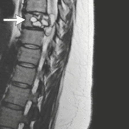
Le Viagra pourrait-il
Le smart
freiner la propagation du
l'appren
cancer ?
lecture 
Pourquoi manger moins
Mordue 
de protéines pourrait
vacances
finalement être bénéfique
le coma
Grossesse et chaleur : ce
Mordue 
que dit la science
barracud
secouru
réflexe 