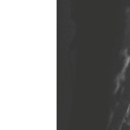
VIH : la fin du comprimé
tous les jours se profile-t-
elle enfin ?
Pourquoi votre ventre
gâche-t-il les premiers
jours de vos vacances ?
Fortes chaleurs :
pourquoi le risque de
noyade grimpe-t-il ?