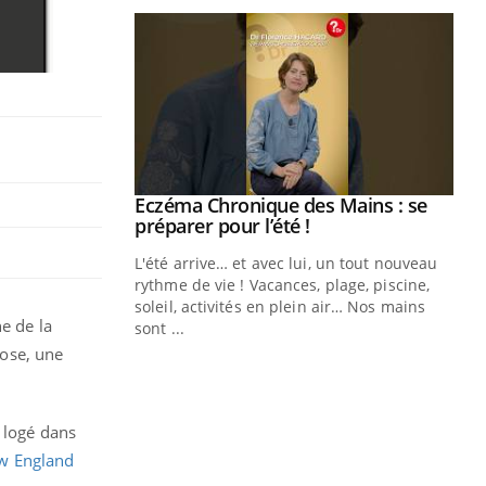
ale : et si on
Eczéma Chronique des Mains : se
Youtube
ube
Youtube
préparer pour l’été !
e diabète de type 2
L'été arrive… et avec lui, un tout nouveau
çues chez les
rythme de vie ! Vacances, plage, piscine,
ez les soignants.
soleil, activités en plein air… Nos mains
e de la
sont ...
Di
You
dose, une
Le 
nom
dia
t logé dans
défi
w England