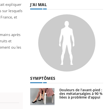
J'AI MAL
rait expliquer
s sur lesquels
 France, et
s mains après
uits et
sement ou les
SYMPTÔMES
Douleurs de l’avant-pied :
des métatarsalgies à 90 %
liées à problème d’appui