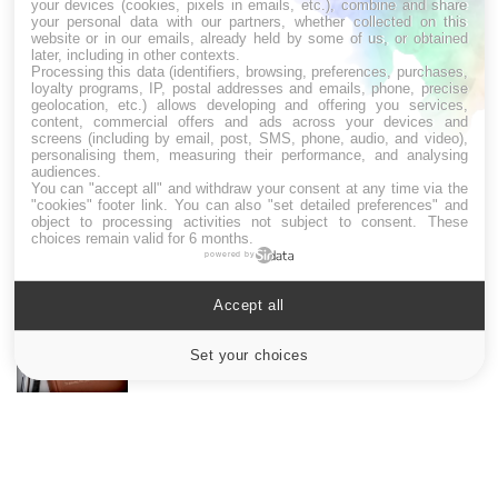
your devices (cookies, pixels in emails, etc.), combine and share
your personal data with our partners, whether collected on this
website or in our emails, already held by some of us, or obtained
LES MALADIES
later, including in other contexts.
Processing this data (identifiers, browsing, preferences, purchases,
loyalty programs, IP, postal addresses and emails, phone, precise
Hypotension orthostatique : quand la
geolocation, etc.) allows developing and offering you services,
pression artérielle chute au lever
content, commercial offers and ads across your devices and
screens (including by email, post, SMS, phone, audio, and video),
personalising them, measuring their performance, and analysing
audiences.
You can "accept all" and withdraw your consent at any time via the
Drépanocytose : une déformation des
"cookies" footer link
. You can also "set detailed preferences" and
globules rouges aux conséquences graves
object to processing activities not subject to consent. These
choices remain valid for 6 months.
powered by
Maladie de Charcot (Sclérose latérale
Accept all
amyotrophique)
Set your choices
Cookies settings