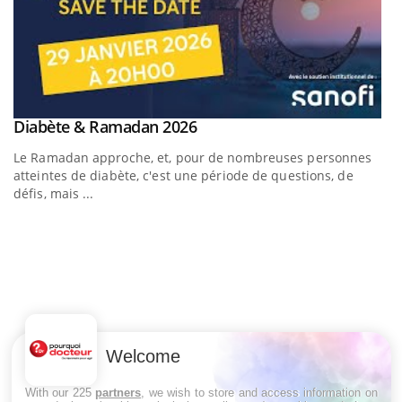
Youtube
Diabète & Ramadan 2026
Un « jumeau numérique » pour faciliter l’accès à la
Youtube
Youtube
Youtube
médecine préventive
Le Ramadan approche, et, pour de nombreuses personnes
Un établissement lié à un groupe mutualiste innove en
atteintes de diabète, c'est une période de questions, de
matière de bilan de santé : l'utilisation d'un « jumeau
défis, mais ...
numérique » permet ...
C
Yo
Co
cu
Welcome
un
With our 225
partners
, we wish to store and access information on