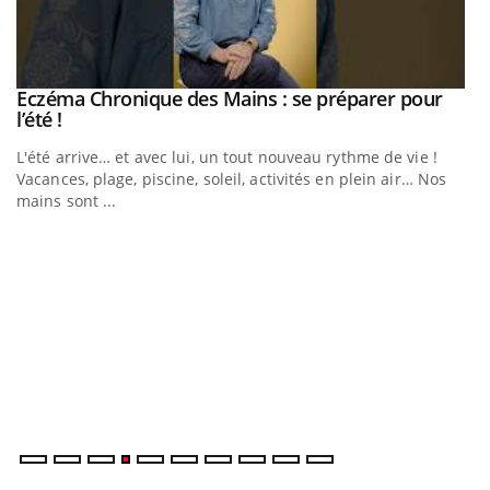
Eczéma Chronique des Mains : se préparer pour
Youtube
Youtube
l’été !
e
L'été arrive… et avec lui, un tout nouveau rythme de vie !
Vacances, plage, piscine, soleil, activités en plein air… Nos
mains sont ...
D
Yo
L
at
dé