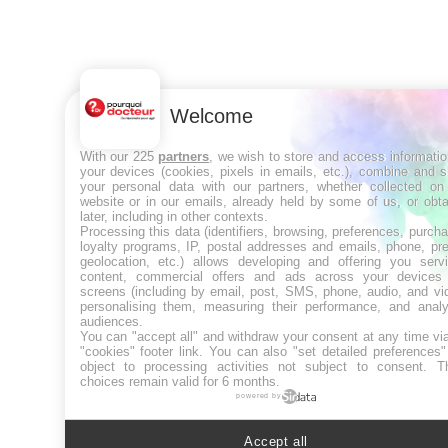
Welcome
With our 225
partners
, we wish to store and access informati
your devices (cookies, pixels in emails, etc.), combine and 
your personal data with our partners, whether collected on 
website or in our emails, already held by some of us, or obt
later, including in other contexts.
Processing this data (identifiers, browsing, preferences, purch
loyalty programs, IP, postal addresses and emails, phone, pr
geolocation, etc.) allows developing and offering you servi
content, commercial offers and ads across your devices
screens (including by email, post, SMS, phone, audio, and vi
personalising them, measuring their performance, and analy
audiences.
You can "accept all" and withdraw your consent at any time vi
"cookies" footer link
. You can also "set detailed preferences
object to processing activities not subject to consent. T
choices remain valid for 6 months.
powered by
Accept all