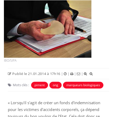
IBO/SIPA
Publié le 21.01.2014 à 17h16
|
|
|
|
Mots clés :
piment
ong
marqueurs biologiques
« Lorsqu'il s'agit de créer un fonds d'indemnisation
pour les victimes d'accidents corporels, ça dépend
toujours du bon vouloir de l'Etat. Cela doit donc se