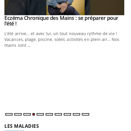
Eczéma Chronique des Mains : se préparer pour
Youtube
Youtube
l’été !
e
L'été arrive… et avec lui, un tout nouveau rythme de vie !
Vacances, plage, piscine, soleil, activités en plein air… Nos
mains sont ...
D
Yo
L
at
dé
LES MALADIES