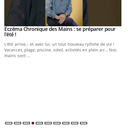
Eczéma Chronique des Mains : se préparer pour
Youtube
Youtube
l’été !
e
L'été arrive… et avec lui, un tout nouveau rythme de vie !
Vacances, plage, piscine, soleil, activités en plein air… Nos
mains sont ...
D
Yo
L
at
dé