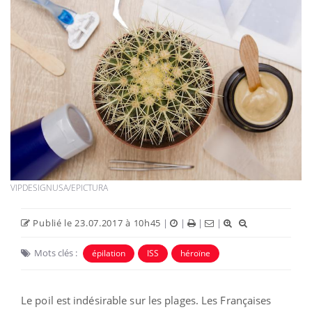
VIPDESIGNUSA/EPICTURA
Publié le 23.07.2017 à 10h45
|
|
|
|
Mots clés :
épilation
ISS
héroïne
Le poil est indésirable sur les plages. Les Françaises