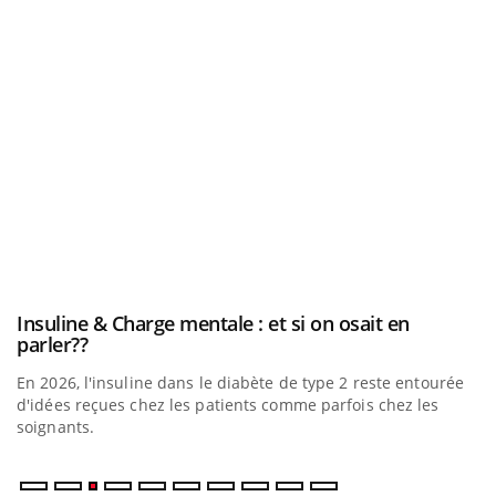
be
Insuline & Charge mentale : et si on osait en
E
Youtube
Yo
Youtube
parler??
l’
En 2026, l'insuline dans le diabète de type 2 reste entourée
L'
a
d'idées reçues chez les patients comme parfois chez les
Va
soignants.
ma