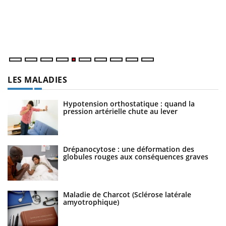
Un
ma
nu
LES MALADIES
Hypotension orthostatique : quand la
pression artérielle chute au lever
Drépanocytose : une déformation des
globules rouges aux conséquences graves
Maladie de Charcot (Sclérose latérale
amyotrophique)