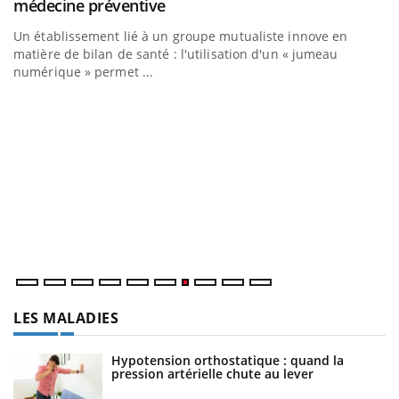
Coup de food sur le diabète, c'est votre nouveau rendez-vous
culinaire qui bouscule les idées reçues ! Dans cet épisode,
une ...
Q
Yo
"L
tr
di
LES MALADIES
Hypotension orthostatique : quand la
pression artérielle chute au lever