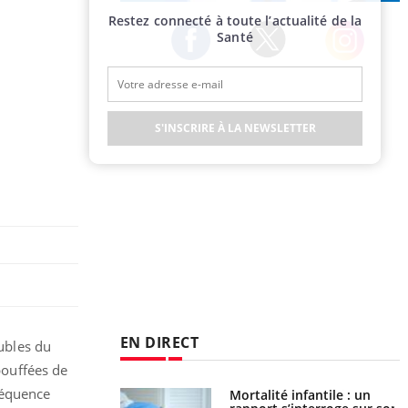
Publicité
Restez connecté à toute l’actualité de la
Santé
Twitter
Facebook
Instagram
S'INSCRIRE À LA NEWSLETTER
EN DIRECT
ubles du
bouffées de
réquence
é infantile : un
Toujours connectés :