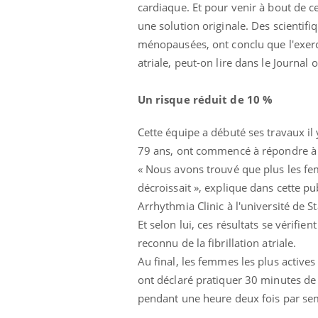
modifient votre cerveau !
cardiaque. Et pour venir à bout de c
une solution originale. Des scienti
ménopausées, ont conclu que l'exerci
Mon enfant est-il trop
atriale, peut-on lire dans le Journal
sensible ou simplement
très empathique ?
Un risque réduit de 10 %
Bébés, jeunes enfants :
quelle trousse à pharmacie
Cette équipe a débuté ses travaux 
pour les vacances ?
79 ans, ont commencé à répondre à d
« Nous avons trouvé que plus les fem
décroissait », explique dans cette pu
Arrhythmia Clinic à l'université de St
Et selon lui, ces résultats se vérifi
reconnu de la fibrillation atriale.
Au final, les femmes les plus actives
ont déclaré pratiquer 30 minutes de
pendant une heure deux fois par se