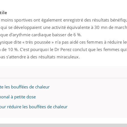
tile
eu moins sportives ont également enregistré des résultats bénéfiq
s qui se développaient une activité équivalente à 30 mn de marc
sque d'arythmie cardiaque baisser de 6 %.
physique dite « très poussée » n'a pas aidé ces femmes à réduire l
 de 10 %. C'est pourquoi le Dr Perez conclut que les femmes qu
pas s'attendre à des résultats miraculeux.
e les bouffées de chaleur
onal à petite dose
nce en fer : comprendre pour
Insuline & Charge ment
ube
Youtube
Youtube
Yout
enir
osait en parler??
ur réduire les bouffées de chaleur
ue, irritabilité, brouillard mental ou
En 2026, l'insuline dans l
 alopécie… Les symptômes de la
reste entourée d'idées re
ce en fer sont multiples ce qui la rend
patients comme parfois ch