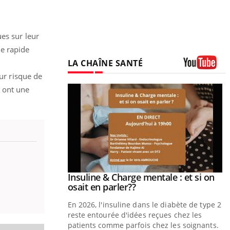
ues sur leur
he rapide
LA CHAÎNE SANTÉ
eur risque de
Youtube
i ont une
ale : et si on
Eczéma Chronique des Mains : se
Youtube
ube
Youtube
préparer pour l’été !
e diabète de type 2
L'été arrive… et avec lui, un tout nouveau
çues chez les
rythme de vie ! Vacances, plage, piscine,
ez les soignants.
soleil, activités en plein air… Nos mains sont