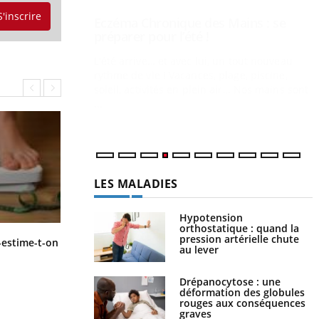
...
S'inscrire
Y
L
n
c
m
LES MALADIES
Hypotension
orthostatique : quand la
pression artérielle chute
Régimes cétogènes : un risque de
-estime-t-on
au lever
cancer de l’intestin grêle
Drépanocytose : une
déformation des globules
rouges aux conséquences
graves