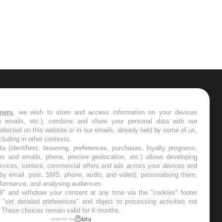
ER
tners
, we wish to store and access information on your devices
in emails, etc.), combine and share your personal data with our
s les semaines les meilleures
ollected on this website or in our emails, already held by some of us,
ncluding in other contexts.
ta (identifiers, browsing, preferences, purchases, loyalty programs,
es and emails, phone, precise geolocation, etc.) allows developing
ervices, content, commercial offers and ads across your devices and
 by email, post, SMS, phone, audio, and video), personalising them,
RE
rformance, and analysing audiences.
l" and withdraw your consent at any time via the "cookies" footer
"set detailed preferences" and object to processing activities not
. These choices remain valid for 6 months.
powered by