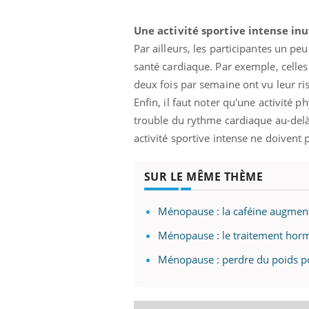
Une activité sportive intense inu
Par ailleurs, les participantes un p
santé cardiaque. Par exemple, celle
deux fois par semaine ont vu leur ri
Enfin, il faut noter qu'une activité 
trouble du rythme cardiaque au-delà
activité sportive intense ne doivent 
SUR LE MÊME THÈME
Ménopause : la caféine augment
Ménopause : le traitement horm
Eczéma Chronique des Mains :
Care
Youtube
Yout
Youtube
expliquer ma maladie
prév
Ménopause : perdre du poids po
Il y a des sujets qui sont faciles à aborder...
Fatig
d'autres non ! D'un côté, poser des questions
même
sur la maladie d'un proche c'est montrer ...
caren