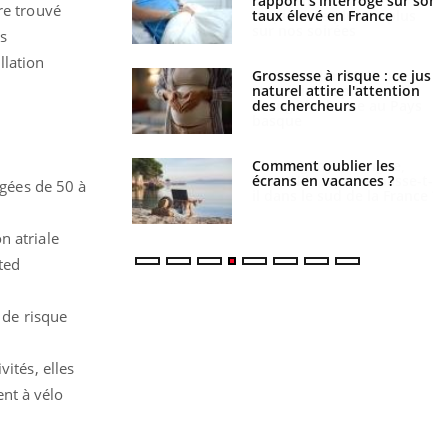
s’interroge sur son
comment le travail
re trouvé
vé en France
empiète de plus en plus
sur nos soirées
s
llation
e à risque : ce jus
Cancer colorectal : une
attire l'attention
stratégie simple aurait
rcheurs
changé la donne au Pays
basque
 oublier les
Chikungunya, dengue,
en vacances ?
West Nile : que se passe-t-
gées de 50 à
il dans le sud de la France ?
n atriale
ited
r de risque
ités, elles
nt à vélo