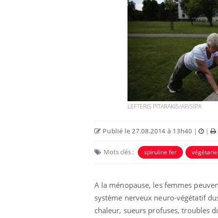
LEFTERIS PITARAKIS/AP/SIPA
Publié le 27.08.2014 à 13h40
|
|
Mots clés :
spiruline fer
végétarie
A la ménopause, les femmes peuvent
système nerveux neuro-végétatif du
chaleur, sueurs profuses, troubles 
Les troubles du sommeil