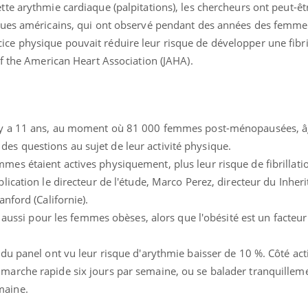
quels sont les meilleurs
rapport 
ette arythmie cardiaque (palpitations), les chercheurs ont peut-êt
exercices physiques ?
taux éle
fiques américains, qui ont observé pendant des années des femme
ce physique pouvait réduire leur risque de développer une fibri
Comment éviter une otite
Grossess
 of the American Heart Association (JAHA).
pendant les vacances ?
naturel 
des che
Hantavirus : un cas détecté
Comment
chez un touriste en France
écrans 
il y a 11 ans, au moment où 81 000 femmes post-ménopausées, â
es questions au sujet de leur activité physique.
mes étaient actives physiquement, plus leur risque de fibrillatio
blication le directeur de l'étude, Marco Perez, directeur du Inher
anford (Californie).
ent aussi pour les femmes obèses, alors que l'obésité est un facteu
 du panel ont vu leur risque d'arythmie baisser de 10 %. Côté activ
 marche rapide six jours par semaine, ou se balader tranquilleme
maine.