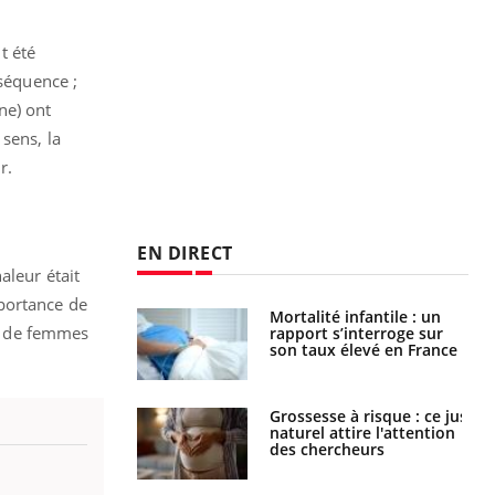
t été
nséquence ;
ne) ont
sens, la
r.
.
EN DIRECT
aleur était
mportance de
e métabolique :
Mortalité infantile : un
e de femmes
nt les meilleurs
rapport s’interroge sur
s physiques ?
son taux élevé en France
 éviter une otite
Grossesse à risque : ce jus
 les vacances ?
naturel attire l'attention
des chercheurs