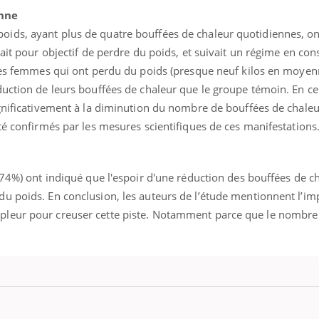
enne
ids, ayant plus de quatre bouffées de chaleur quotidiennes, on
vait pour objectif de perdre du poids, et suivait un régime en co
 Les femmes qui ont perdu du poids (presque neuf kilos en moyen
uction de leurs bouffées de chaleur que le groupe témoin. En ce 
ignificativement à la diminution du nombre de bouffées de chaleu
té confirmés par les mesures scientifiques de ces manifestations
(74%) ont indiqué que l'espoir d'une réduction des bouffées de ch
u poids. En conclusion, les auteurs de l’étude mentionnent l’i
Les troubles du sommeil
Syndrom
pleur pour creuser cette piste. Notamment parce que le nombr
modifient votre cerveau !
quels so
exercice
Mon enfant est-il trop
Comment
sensible ou simplement
pendant
très empathique ?