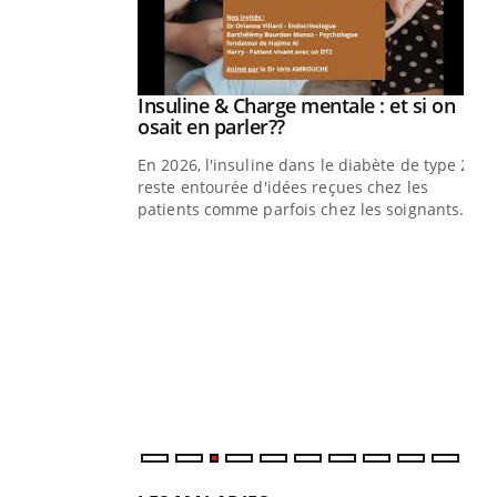
prendre pour
Insuline & Charge mentale : et si on
Youtube
Youtube
osait en parler??
illard mental ou
En 2026, l'insuline dans le diabète de type 2
ptômes de la
reste entourée d'idées reçues chez les
ples ce qui la rend
patients comme parfois chez les soignants.
Ec
You
pré
L'é
ryt
sol
sont