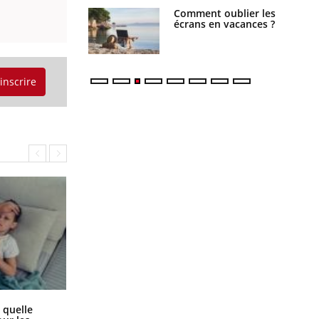
us : un cas
Comment oublier les
chez un touriste
écrans en vacances ?
ce
'inscrire
Syndrome métabolique : quels sont
 quelle
les meilleurs exercices physiques ?