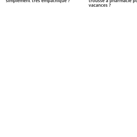
simplement très empathique ?
trousse à pharmacie po
vacances ?