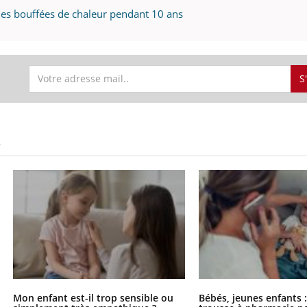
Bébés, jeunes enfants :
Hantavir
es bouffées de chaleur pendant 10 ans
quelle trousse à
détecté 
pharmacie pour les
en Fran
vacances ?
S
S
Mon enfant est-il trop sensible ou
Bébés, jeunes enfants :