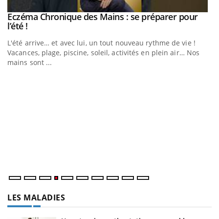
Eczéma Chronique des Mains : se préparer pour
Youtube
Youtube
l’été !
e
L'été arrive… et avec lui, un tout nouveau rythme de vie !
Vacances, plage, piscine, soleil, activités en plein air… Nos
mains sont ...
D
Yo
L
at
dé
LES MALADIES