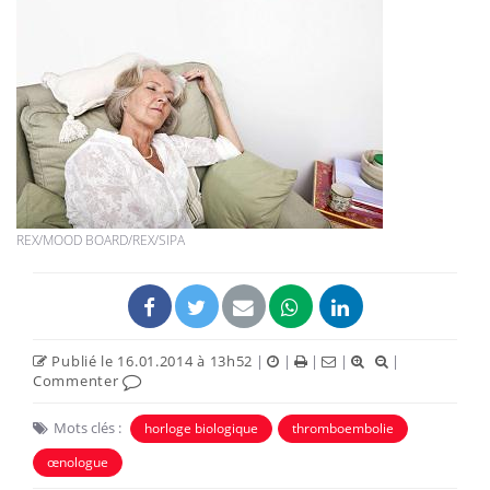
REX/MOOD BOARD/REX/SIPA
Publié le 16.01.2014 à 13h52
|
|
|
|
|
Commenter
Mots clés :
horloge biologique
thromboembolie
œnologue