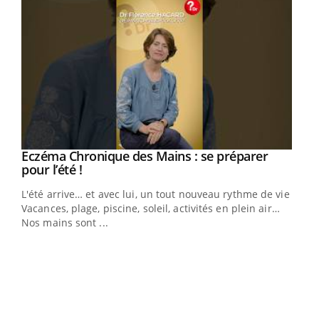
Eczéma Chronique des Mains : se préparer
Youtube
Youtube
pour l’été !
L'été arrive… et avec lui, un tout nouveau rythme de vie !
Vacances, plage, piscine, soleil, activités en plein air…
Nos mains sont ...
Dia
You
Le 
pers