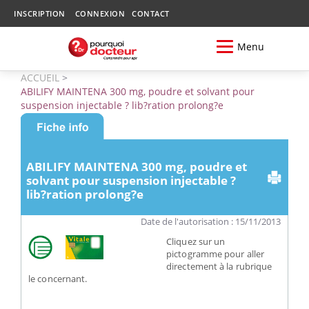
INSCRIPTION
CONNEXION
CONTACT
Menu
ACCUEIL
>
ABILIFY MAINTENA 300 mg, poudre et solvant pour
suspension injectable ? lib?ration prolong?e
ABILIFY MAINTENA 300 mg, poudre et
solvant pour suspension injectable ?
lib?ration prolong?e
Date de l'autorisation : 15/11/2013
Cliquez sur un
pictogramme pour aller
directement à la rubrique
le concernant.