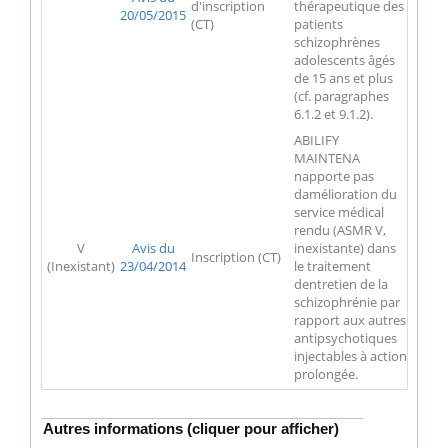
d'inscription
thérapeutique des
20/05/2015
(CT)
patients
schizophrènes
adolescents âgés
de 15 ans et plus
(cf. paragraphes
6.1.2 et 9.1.2).
ABILIFY
MAINTENA
napporte pas
damélioration du
service médical
rendu (ASMR V,
V
Avis du
inexistante) dans
Inscription (CT)
(Inexistant)
23/04/2014
le traitement
dentretien de la
schizophrénie par
rapport aux autres
antipsychotiques
injectables à action
prolongée.
Autres informations (cliquer pour afficher)