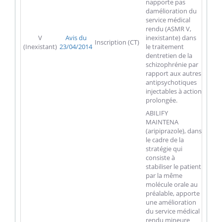
napporte pas
damélioration du
service médical
rendu (ASMR V,
V
Avis du
inexistante) dans
Inscription (CT)
(Inexistant)
23/04/2014
le traitement
dentretien de la
schizophrénie par
rapport aux autres
antipsychotiques
injectables à action
prolongée.
ABILIFY
MAINTENA
(aripiprazole), dans
le cadre de la
stratégie qui
consiste à
stabiliser le patient
par la même
molécule orale au
préalable, apporte
une amélioration
du service médical
rendu mineure