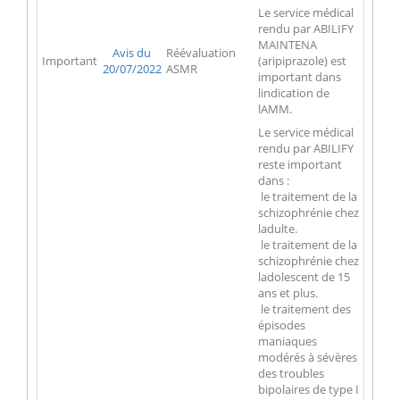
Le service médical
rendu par ABILIFY
MAINTENA
Avis du
Réévaluation
Important
(aripiprazole) est
20/07/2022
ASMR
important dans
lindication de
lAMM.
Le service médical
rendu par ABILIFY
reste important
dans :
 le traitement de la
schizophrénie chez
ladulte.
 le traitement de la
schizophrénie chez
ladolescent de 15
ans et plus.
 le traitement des
épisodes
maniaques
modérés à sévères
des troubles
bipolaires de type I