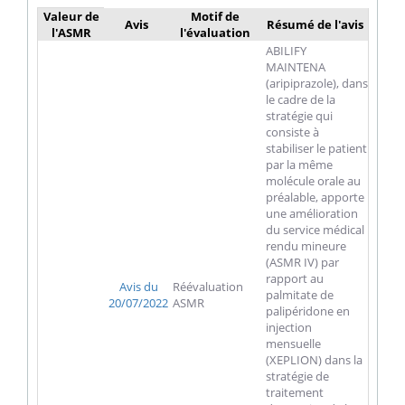
Valeur de
Motif de
Avis
Résumé de l'avis
l'ASMR
l'évaluation
ABILIFY
MAINTENA
(aripiprazole), dans
le cadre de la
stratégie qui
consiste à
stabiliser le patient
par la même
molécule orale au
préalable, apporte
une amélioration
du service médical
rendu mineure
(ASMR IV) par
rapport au
Avis du
Réévaluation
palmitate de
20/07/2022
ASMR
palipéridone en
injection
mensuelle
(XEPLION) dans la
stratégie de
traitement