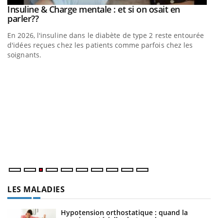
be
Insuline & Charge mentale : et si on osait en
Youtube
Youtube
parler??
En 2026, l'insuline dans le diabète de type 2 reste entourée
a
d'idées reçues chez les patients comme parfois chez les
soignants.
E
Yo
l’
L'
Va
ma
LES MALADIES
Hypotension orthostatique : quand la