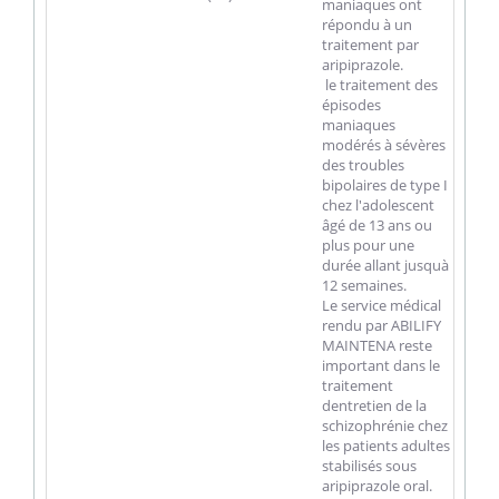
maniaques ont
répondu à un
traitement par
aripiprazole.
 le traitement des
épisodes
maniaques
modérés à sévères
des troubles
bipolaires de type I
chez l'adolescent
âgé de 13 ans ou
plus pour une
durée allant jusquà
12 semaines.
Le service médical
rendu par ABILIFY
MAINTENA reste
important dans le
traitement
dentretien de la
schizophrénie chez
les patients adultes
stabilisés sous
aripiprazole oral.