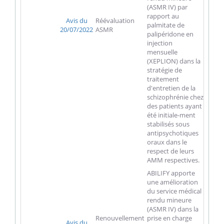
(ASMR IV) par
rapport au
Avis du
Réévaluation
palmitate de
20/07/2022
ASMR
palipéridone en
injection
mensuelle
(XEPLION) dans la
stratégie de
traitement
d'entretien de la
schizophrénie chez
des patients ayant
été initiale-ment
stabilisés sous
antipsychotiques
oraux dans le
respect de leurs
AMM respectives.
ABILIFY apporte
une amélioration
du service médical
rendu mineure
(ASMR IV) dans la
Renouvellement
prise en charge
Avis du