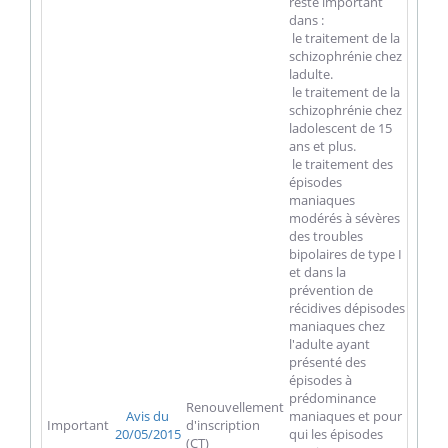
reste important
dans :
 le traitement de la
schizophrénie chez
ladulte.
 le traitement de la
schizophrénie chez
ladolescent de 15
ans et plus.
 le traitement des
épisodes
maniaques
modérés à sévères
des troubles
bipolaires de type I
et dans la
prévention de
récidives dépisodes
maniaques chez
l'adulte ayant
présenté des
épisodes à
prédominance
Renouvellement
Avis du
maniaques et pour
Important
d'inscription
20/05/2015
qui les épisodes
(CT)