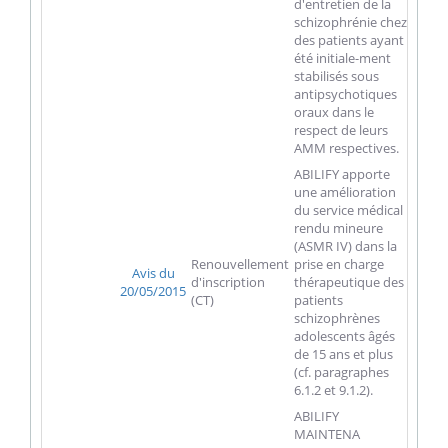
d'entretien de la
schizophrénie chez
des patients ayant
été initiale-ment
stabilisés sous
antipsychotiques
oraux dans le
respect de leurs
AMM respectives.
ABILIFY apporte
une amélioration
du service médical
rendu mineure
(ASMR IV) dans la
Renouvellement
prise en charge
Avis du
d'inscription
thérapeutique des
20/05/2015
(CT)
patients
schizophrènes
adolescents âgés
de 15 ans et plus
(cf. paragraphes
6.1.2 et 9.1.2).
ABILIFY
MAINTENA