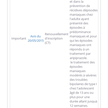
et dans la
prévention de
récidives dépisodes
maniaques chez
l'adulte ayant
présenté des
épisodes à
prédominance
Renouvellement
Avis du
maniaques et pour
Important
d'inscription
20/05/2015
qui les épisodes
(CT)
maniaques ont
répondu à un
traitement par
aripiprazole.
 le traitement des
épisodes
maniaques
modérés à sévères
des troubles
bipolaires de type I
chez l'adolescent
âgé de 13 ans ou
plus pour une
durée allant jusquà
12 semaines.