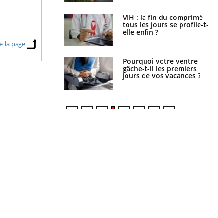
icaments GLP-1
VIH : la fin du comprimé
t-ils aussi les os ?
tous les jours se profile-t-
elle enfin ?
e la page
lovirus : ce qui
Pourquoi votre ventre
ans la prise en
gâche-t-il les premiers
des femmes
jours de vos vacances ?
es