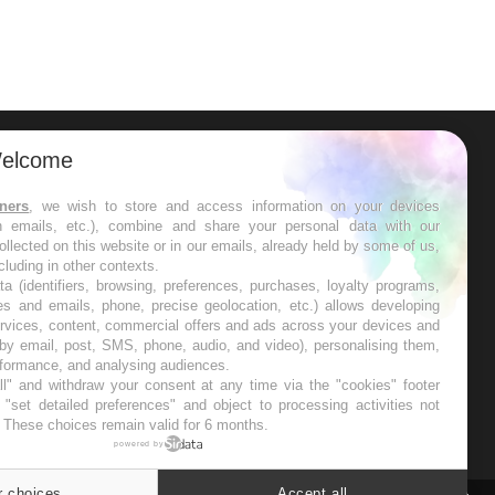
elcome
ER
tners
, we wish to store and access information on your devices
in emails, etc.), combine and share your personal data with our
s les semaines les meilleures
ollected on this website or in our emails, already held by some of us,
ncluding in other contexts.
ta (identifiers, browsing, preferences, purchases, loyalty programs,
es and emails, phone, precise geolocation, etc.) allows developing
ervices, content, commercial offers and ads across your devices and
 by email, post, SMS, phone, audio, and video), personalising them,
RE
rformance, and analysing audiences.
l" and withdraw your consent at any time via the "cookies" footer
"set detailed preferences" and object to processing activities not
. These choices remain valid for 6 months.
powered by
r choices
Accept all