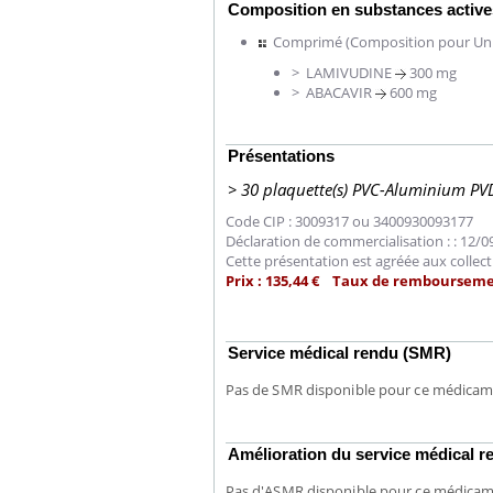
Composition en substances active
Comprimé (Composition pour Un
> LAMIVUDINE
300 mg
> ABACAVIR
600 mg
Présentations
> 30 plaquette(s) PVC-Aluminium PV
Code CIP : 3009317 ou 3400930093177
Déclaration de commercialisation : : 12/
Cette présentation est agréée aux collect
Prix : 135,44 € Taux de rembourseme
Service médical rendu (SMR)
Pas de SMR disponible pour ce médica
Hantavirus : un cas détecté
chez un touriste en France
Amélioration du service médical
Pas d'ASMR disponible pour ce médica