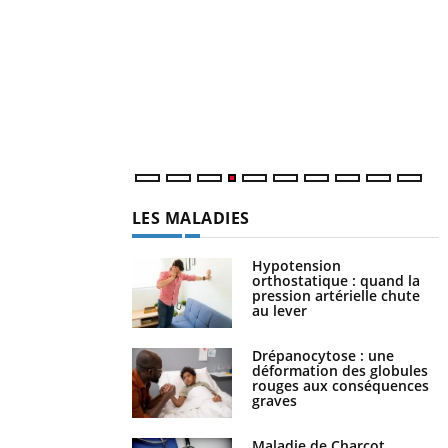
L
n
c
m
LES MALADIES
Hypotension
orthostatique : quand la
pression artérielle chute
au lever
Drépanocytose : une
déformation des globules
rouges aux conséquences
graves
Maladie de Charcot