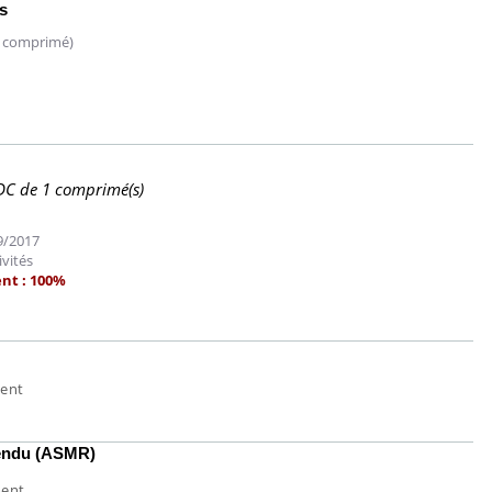
s
 comprimé)
DC de 1 comprimé(s)
09/2017
ivités
nt : 100%
ment
Comment oublier les
Chikung
écrans en vacances ?
West Nil
 rendu (ASMR)
il dans 
ment