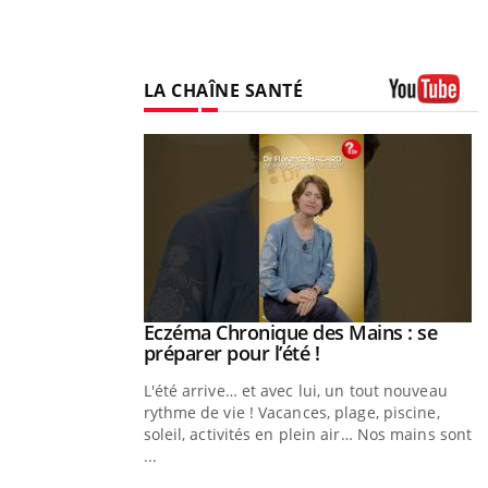
LA CHAÎNE SANTÉ
Youtube
ale : et si on
Eczéma Chronique des Mains : se
Youtube
ube
Youtube
préparer pour l’été !
e diabète de type 2
L'été arrive… et avec lui, un tout nouveau
çues chez les
rythme de vie ! Vacances, plage, piscine,
ez les soignants.
soleil, activités en plein air… Nos mains sont
...
Y