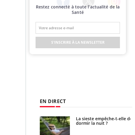
Restez connecté à toute l’actualité de la
Twitter
Facebook
Instagram
Santé
S'INSCRIRE À LA NEWSLETTER
EN DIRECT
unya, dengue,
La sieste empêche-t-elle de
e : que se passe-t-
dormir la nuit ?
le sud de la France ?