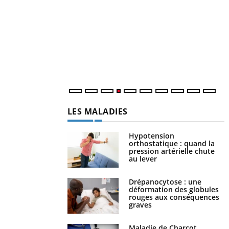
f
Le Ramadan approche, et, pour de
nombreuses personnes atteintes de diabète,
U
c'est une période de questions, de défis,
i
mais ...
l
p
LES MALADIES
Hypotension
orthostatique : quand la
pression artérielle chute
au lever
Drépanocytose : une
déformation des globules
rouges aux conséquences
graves
Maladie de Charcot