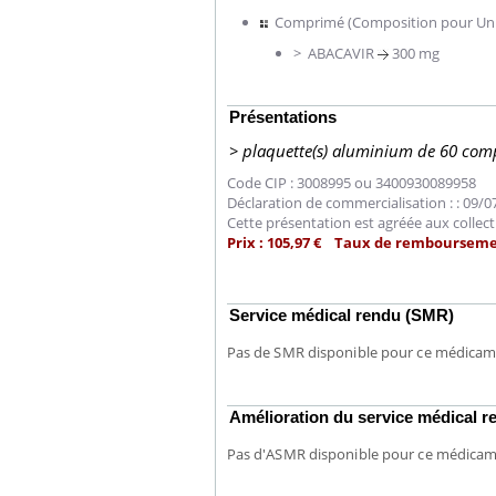
Comprimé (Composition pour Un
> ABACAVIR
300 mg
Présentations
> plaquette(s) aluminium de 60 com
Code CIP : 3008995 ou 3400930089958
Déclaration de commercialisation : : 09/
Cette présentation est agréée aux collect
Prix : 105,97 € Taux de rembourseme
Service médical rendu (SMR)
Pas de SMR disponible pour ce médica
Amélioration du service médical
lier les
Chikungunya, dengue,
acances ?
West Nile : que se passe-t-
Pas d'ASMR disponible pour ce médica
il dans le sud de la France ?