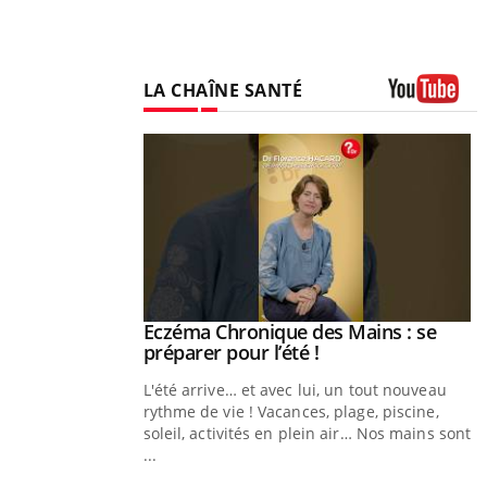
LA CHAÎNE SANTÉ
Youtube
Eczéma Chronique des Mains : se
Youtube
Youtube
préparer pour l’été !
L'été arrive… et avec lui, un tout nouveau
rythme de vie ! Vacances, plage, piscine,
soleil, activités en plein air… Nos mains sont
...
Youtube
Diabète & Ramadan 2026
Youtube
Y