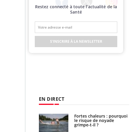
Restez connecté à toute l’actualité de la
Twitter
Facebook
Instagram
Santé
S'INSCRIRE À LA NEWSLETTER
EN DIRECT
Fortes chaleurs : pourquoi
Grossesse et chaleur : ce
le risque de noyade
que dit la science
grimpe-t-il ?