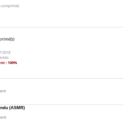
 comprimé)
primé(s)
07/2018
ivités
nt : 100%
ment
 rendu (ASMR)
La sieste empêche-t-elle de
dormir la nuit ?
ment