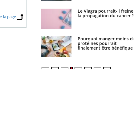
Le Viagra pourrait-il freiner
Le smartphone nuit-il à
la propagation du cancer ?
l'apprentissage de la
e la page
lecture ?
Pourquoi manger moins de
Mordue par une tique en
protéines pourrait
vacances, elle reste dans le
finalement être bénéfique
coma pendant 42 jours