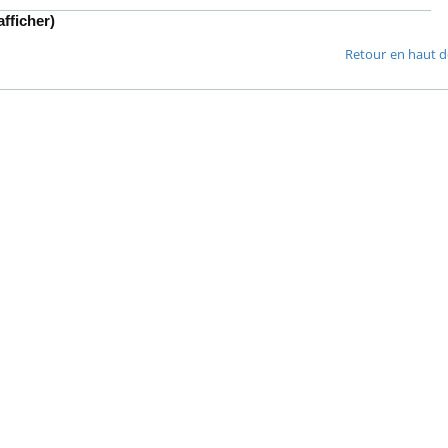
fficher)
VIH : la fin du comprimé
tous les jours se profile-t-
Retour en haut d
elle enfin ?
Pourquoi votre ventre
gâche-t-il les premiers
jours de vos vacances ?