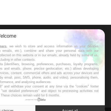
elcome
ER
tners
, we wish to store and access information on your devices
in emails, etc.), combine and share your personal data with our
s les semaines les meilleures
ollected on this website or in our emails, already held by some of us,
ncluding in other contexts.
ta (identifiers, browsing, preferences, purchases, loyalty programs,
es and emails, phone, precise geolocation, etc.) allows developing
ervices, content, commercial offers and ads across your devices and
 by email, post, SMS, phone, audio, and video), personalising them,
RE
rformance, and analysing audiences.
l" and withdraw your consent at any time via the "cookies" footer
"set detailed preferences" and object to processing activities not
. These choices remain valid for 6 months.
powered by
r choices
Accept all