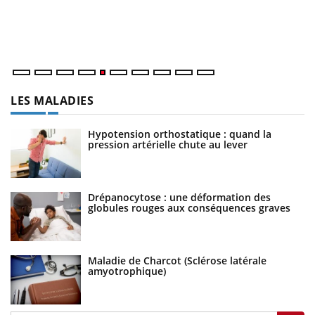
Un
ma
nu
LES MALADIES
Hypotension orthostatique : quand la
pression artérielle chute au lever
Drépanocytose : une déformation des
globules rouges aux conséquences graves
Maladie de Charcot (Sclérose latérale
amyotrophique)