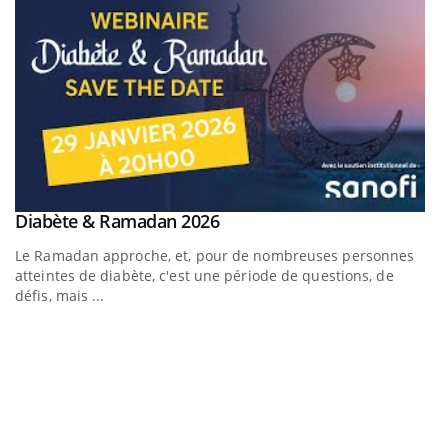
Youtube
Diabète & Ramadan 2026
Youtube
Le Ramadan approche, et, pour de nombreuses personnes
atteintes de diabète, c'est une période de questions, de
défis, mais ...
U
Yo
m