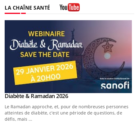
LA CHAÎNE SANTÉ
Youtube
Youtube
Diabète & Ramadan 2026
Un « jumeau numérique » pour faciliter l’accès à la
Youtube
Youtube
Youtube
médecine préventive
Le Ramadan approche, et, pour de nombreuses personnes
Un établissement lié à un groupe mutualiste innove en
atteintes de diabète, c'est une période de questions, de
matière de bilan de santé : l'utilisation d'un « jumeau
défis, mais ...
numérique » permet ...