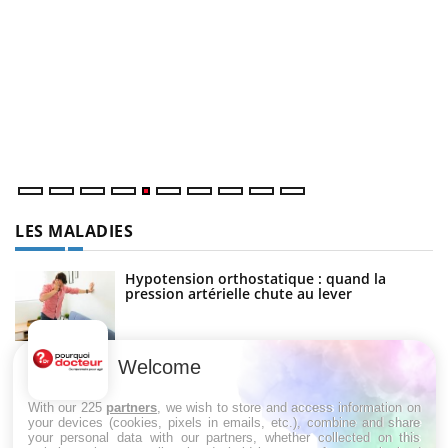
C
Yo
Co
cu
un
LES MALADIES
Hypotension orthostatique : quand la
pression artérielle chute au lever
Drépanocytose : une déformation des
globules rouges aux conséquences graves
Welcome
With our 225
partners
, we wish to store and access information on
your devices (cookies, pixels in emails, etc.), combine and share
your personal data with our partners, whether collected on this
Maladie de Charcot (Sclérose latérale