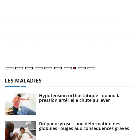
E
Yo
Da
vo
év
LES MALADIES
Hypotension orthostatique : quand la
pression artérielle chute au lever
Drépanocytose : une déformation des
globules rouges aux conséquences graves