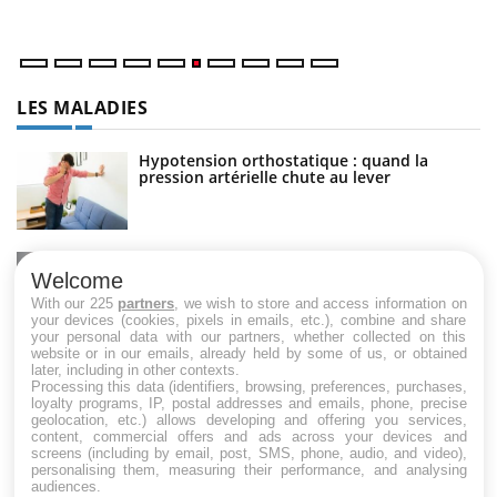
LES MALADIES
Hypotension orthostatique : quand la
pression artérielle chute au lever
Drépanocytose : une déformation des
globules rouges aux conséquences graves
Welcome
With our 225
partners
, we wish to store and access information on
your devices (cookies, pixels in emails, etc.), combine and share
your personal data with our partners, whether collected on this
website or in our emails, already held by some of us, or obtained
Maladie de Charcot (Sclérose latérale
later, including in other contexts.
amyotrophique)
Processing this data (identifiers, browsing, preferences, purchases,
loyalty programs, IP, postal addresses and emails, phone, precise
geolocation, etc.) allows developing and offering you services,
content, commercial offers and ads across your devices and
screens (including by email, post, SMS, phone, audio, and video),
personalising them, measuring their performance, and analysing
audiences.