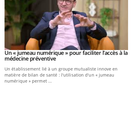
Un « jumeau numérique » pour faciliter l’accès à la
Youtube
Youtube
médecine préventive
Un établissement lié à un groupe mutualiste innove en
matière de bilan de santé : l'utilisation d'un « jumeau
numérique » permet ...
C
Yo
Co
cu
un