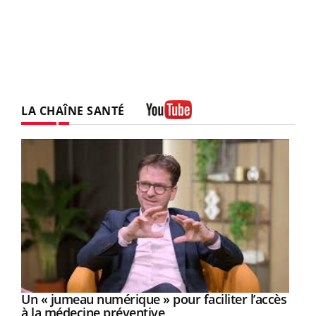
LA CHAÎNE SANTÉ
Youtube
Un « jumeau numérique » pour faciliter l’accès
Youtube
Youtube
à la médecine préventive