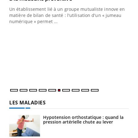
Un établissement lié à un groupe mutualiste innove en
matière de bilan de santé : l'utilisation d'un « jumeau
numérique » permet ...
Youtube
COUP DE FOOD sur le diabète
Qua
Youtube
You
Coup de food sur le diabète, c'est votre nouveau rendez-
"Les
vous culinaire qui bouscule les idées reçues ! Dans cet
trav
épisode, une ...
DRH 
LES MALADIES
Hypotension orthostatique : quand la
pression artérielle chute au lever