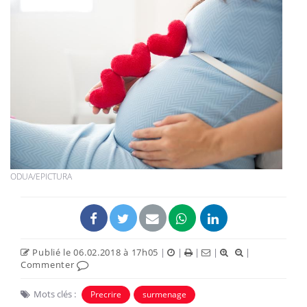
ODUA/EPICTURA
Publié le 06.02.2018 à 17h05
|
|
|
|
|
Commenter
Mots clés :
Precrire
surmenage