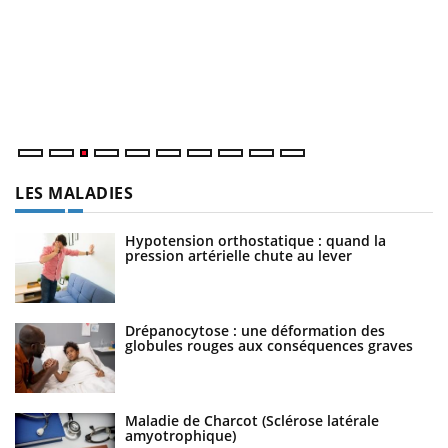
E
Yo
l’
L'
Va
ma
LES MALADIES
Hypotension orthostatique : quand la
pression artérielle chute au lever
Drépanocytose : une déformation des
globules rouges aux conséquences graves
Maladie de Charcot (Sclérose latérale
amyotrophique)