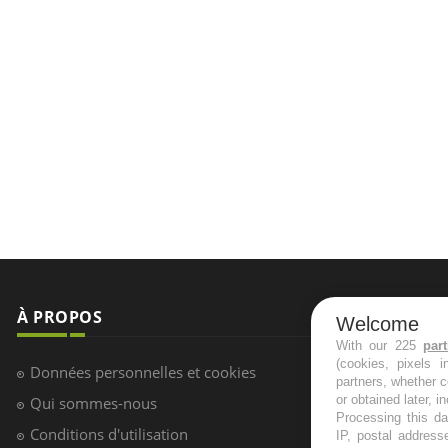
À PROPOS
NEWSLETT
Welcome
With our 225
par
(cookies, pixels 
Recevez toute
Données personnelles et cookies
partners, whether c
infos santé
or obtained later, i
Qui sommes-nous
Processing this da
Conditions d'utilisation
IP, postal address