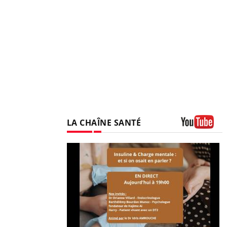
LA CHAÎNE SANTÉ
Youtube