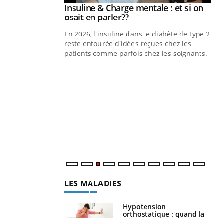
prendre pour
Insuline & Charge mentale : et si on
Youtube
Youtube
osait en parler??
illard mental ou
En 2026, l'insuline dans le diabète de type 2
tômes de la
reste entourée d'idées reçues chez les
les ce qui la rend
patients comme parfois chez les soignants.
Y
p
L
r
s
..
LES MALADIES
Hypotension
orthostatique : quand la