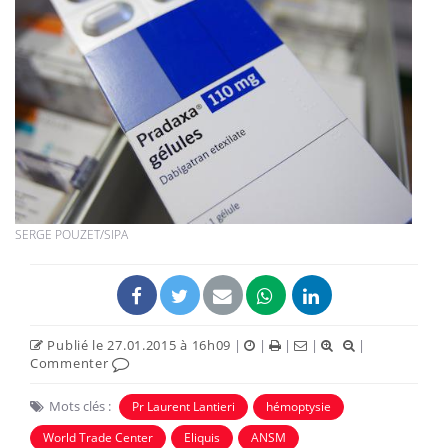
SERGE POUZET/SIPA
Publié le 27.01.2015 à 16h09
|
|
|
|
|
Commenter
Mots clés :
Pr Laurent Lantieri
hémoptysie
World Trade Center
Eliquis
ANSM