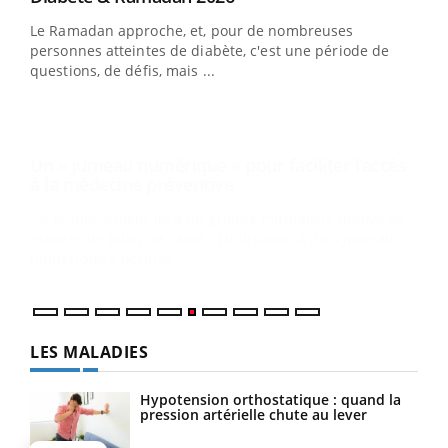
Youtube
à la médecine préventive
Le Ramadan approche, et, pour de nombreuses
Un établissement lié à un groupe mutualiste innove en
personnes atteintes de diabète, c'est une période de
matière de bilan de santé : l'utilisation d'un « jumeau
questions, de défis, mais ...
numérique » permet ...
COU
You
Coup
vous
épis
LES MALADIES
Hypotension orthostatique : quand la
pression artérielle chute au lever