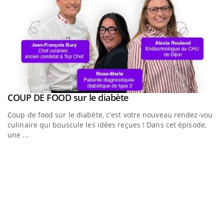
Youtube
a
COUP DE FOOD sur le diabète
Youtube
Coup de food sur le diabète, c'est votre nouveau rendez-vous
culinaire qui bouscule les idées reçues ! Dans cet épisode,
une ...
Q
Yo
"L
tr