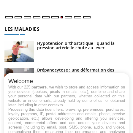
di
LES MALADIES
Hypotension orthostatique : quand la
pression artérielle chute au lever
Drépanocytose : une déformation des
globules rouges aux conséquences graves
Welcome
With our 225
partners
, we wish to store and access information on
your devices (cookies, pixels in emails, etc.), combine and share
your personal data with our partners, whether collected on this
Maladie de Charcot (Sclérose latérale
website or in our emails, already held by some of us, or obtained
amyotrophique)
later, including in other contexts.
Processing this data (identifiers, browsing, preferences, purchases,
loyalty programs, IP, postal addresses and emails, phone, precise
geolocation, etc.) allows developing and offering you services,
content, commercial offers and ads across your devices and
screens (including by email, post, SMS, phone, audio, and video),
personalising them, measuring their performance, and analysing