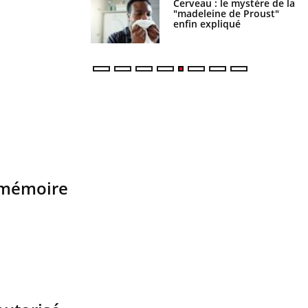
 gérer le sommeil
Cerveau : le mystère de la
ants en vacances ?
"madeleine de Proust"
enfin expliqué
a mémoire