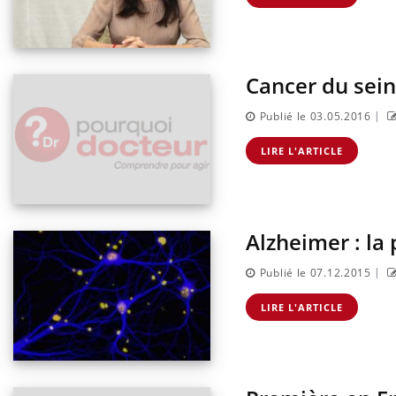
urs : pourquoi
Grossesse et chaleur : ce
e noyade
que dit la science
Cancer du sein
|
Publié le 03.05.2016
LIRE L'ARTICLE
Alzheimer : la
|
Publié le 07.12.2015
LIRE L'ARTICLE