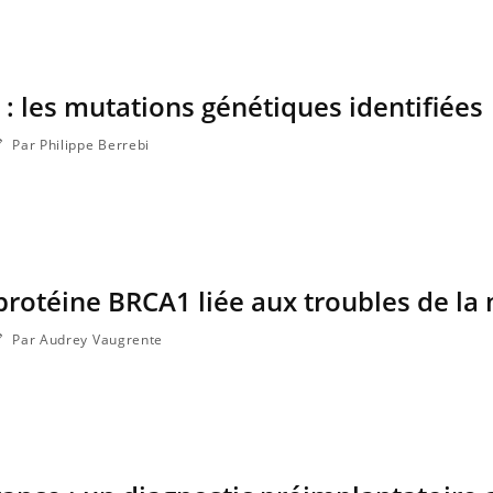
Mordue par un barracuda,
Comment
une petite fille secourue
des enf
grâce à un réflexe essentiel
 : les mutations génétiques identifiées
Par Philippe Berrebi
 protéine BRCA1 liée aux troubles de l
Par Audrey Vaugrente