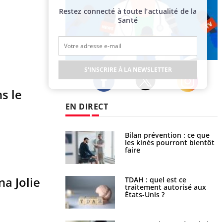
Restez connecté à toute l’actualité de la
Santé
Publicité
S'INSCRIRE À LA NEWSLETTER
s le
Twitter
Facebook
Instagram
EN DIRECT
lose en Suisse :
Bilan prévention : ce que
t l’origine de la
les kinés pourront bientôt
nation ?
faire
na Jolie
s alimentaires : une
TDAH : quel est ce
e arme contre les
traitement autorisé aux
s sévères
États-Unis ?