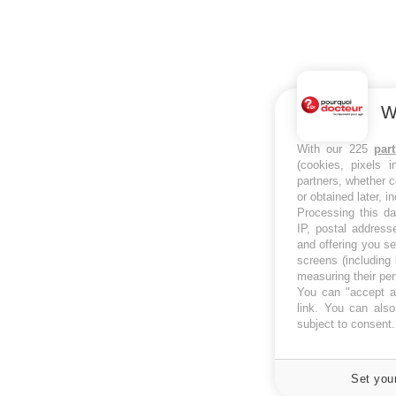
W
With our 225
par
(cookies, pixels 
partners, whether c
or obtained later, i
Processing this da
IP, postal address
and offering you s
screens (including
measuring their pe
You can "accept al
link
. You can also 
subject to consent
Set you