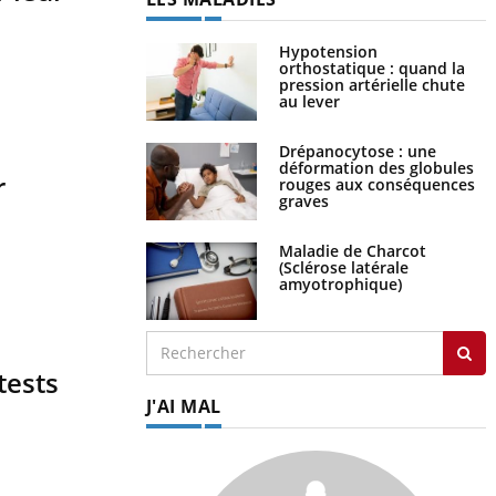
Hypotension
orthostatique : quand la
pression artérielle chute
au lever
Drépanocytose : une
déformation des globules
r
rouges aux conséquences
graves
Maladie de Charcot
(Sclérose latérale
amyotrophique)
tests
J'AI MAL