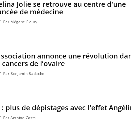
na Jolie se retrouve au centre d'une
ancée de médecine
Par Mégane Fleury
ssociation annonce une révolution dan
 cancers de l’ovaire
Par Benjamin Badache
Le smartphone nuit-il à
Légionel
l'apprentissage de la
quelle es
lecture ?
contami
: plus de dépistages avec l'effet Angéli
Mordue par une tique en
Allergie
vacances, elle reste dans le
nouvell
coma pendant 42 jours
réaction
Par Antoine Costa