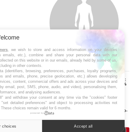
elcome
tners
, we wish to store and access information on your devices
in emails, etc.), combine and share your personal data with our
ollected on this website or in our emails, already held by some of us,
SYMPTÔMES
ncluding in other contexts.
ta (identifiers, browsing, preferences, purchases, loyalty programs,
es and emails, phone, precise geolocation, etc.) allows developing
Douleurs de l’avant-pied :
ervices, content, commercial offers and ads across your devices and
des métatarsalgies à 90 %
 by email, post, SMS, phone, audio, and video), personalising them,
liées à problème d’appui
rformance, and analysing audiences.
l" and withdraw your consent at any time via the "cookies" footer
"set detailed preferences" and object to processing activities not
Mauvaise haleine : il faut
. These choices remain valid for 6 months.
améliorer l’hygiène bucco-
dentaire
powered by
r choices
Accept all
Cookies settings