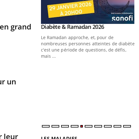
 en grand
Youtube
 Mains : se
Diabète & Ramadan 2026
Youtube
outube
Le Ramadan approche, et, pour de
 un tout nouveau
nombreuses personnes atteintes de diabète,
plage, piscine,
c'est une période de questions, de défis,
 air… Nos mains sont
mais ...
Y
f
ur un
U
i
l
p
r leur
LES MALADIES