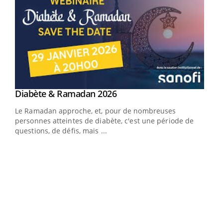
Youtube
Diabète & Ramadan 2026
Youtube
Le Ramadan approche, et, pour de nombreuses
vie !
personnes atteintes de diabète, c'est une période de
…
questions, de défis, mais ...
Un 
You
à l
Un é
mati