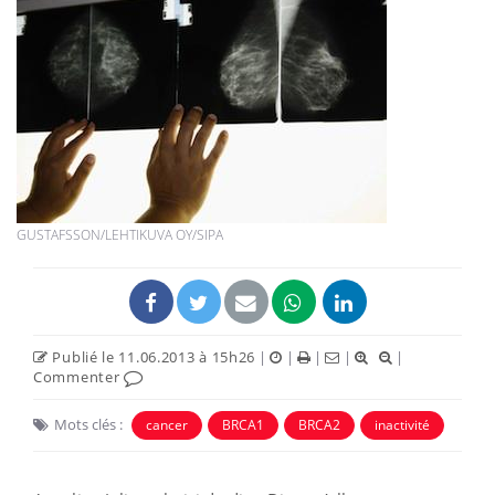
GUSTAFSSON/LEHTIKUVA OY/SIPA
Publié le 11.06.2013 à 15h26
|
|
|
|
|
Commenter
Mots clés :
cancer
BRCA1
BRCA2
inactivité