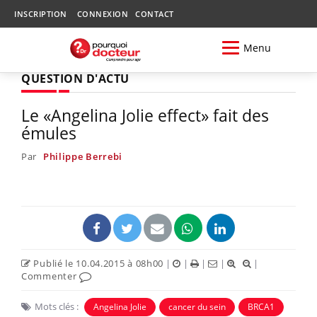
INSCRIPTION
CONNEXION
CONTACT
Menu
QUESTION D'ACTU
Le «Angelina Jolie effect» fait des
émules
Par
Philippe Berrebi
Publié le 10.04.2015 à 08h00
|
|
|
|
|
Commenter
Mots clés :
Angelina Jolie
cancer du sein
BRCA1