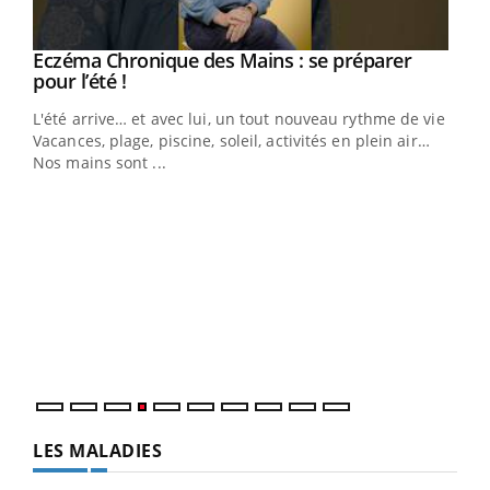
Eczéma Chronique des Mains : se préparer
Youtube
Youtube
pour l’été !
L'été arrive… et avec lui, un tout nouveau rythme de vie !
Vacances, plage, piscine, soleil, activités en plein air…
Nos mains sont ...
Dia
You
Le 
pers
ques
LES MALADIES