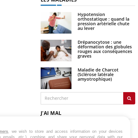
Hypotension
orthostatique : quand la
pression artérielle chute
au lever
Drépanocytose : une
déformation des globules
rouges aux conséquences
graves
Maladie de Charcot
(Sclérose latérale
amyotrophique)
J'AI MAL
tners
, we wish to store and access information on your devices
in emails, etc.), combine and share your personal data with our