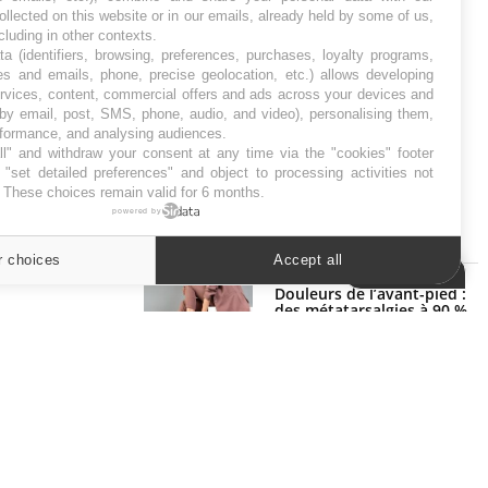
ollected on this website or in our emails, already held by some of us,
ncluding in other contexts.
ta (identifiers, browsing, preferences, purchases, loyalty programs,
es and emails, phone, precise geolocation, etc.) allows developing
ervices, content, commercial offers and ads across your devices and
 by email, post, SMS, phone, audio, and video), personalising them,
rformance, and analysing audiences.
l" and withdraw your consent at any time via the "cookies" footer
"set detailed preferences" and object to processing activities not
. These choices remain valid for 6 months.
powered by
SYMPTÔMES
r choices
Accept all
Cookies settings
Douleurs de l’avant-pied :
des métatarsalgies à 90 %
liées à problème d’appui
Mauvaise haleine : il faut
améliorer l’hygiène bucco-
dentaire