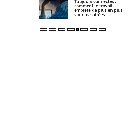
é infantile : un
Toujours connectés :
s’interroge sur son
comment le travail
vé en France
empiète de plus en plus
sur nos soirées