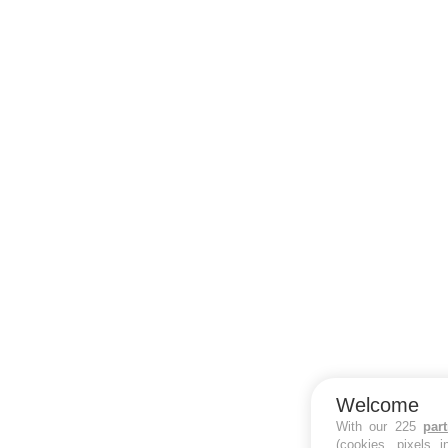
Welcome
With our 225
par
(cookies, pixels 