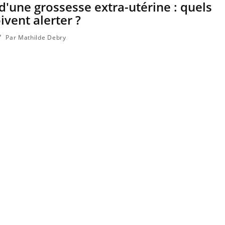
d'une grossesse extra-utérine : quels
vent alerter ?
Par Mathilde Debry
Mon enfant est-il trop
Comment
sensible ou simplement
pendant
très empathique ?
Bébés, jeunes enfants :
Hantavir
quelle trousse à pharmacie
chez un 
pour les vacances ?