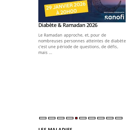
Youtube
 Mains : se
Diabète & Ramadan 2026
Youtube
outube
Le Ramadan approche, et, pour de
 un tout nouveau
nombreuses personnes atteintes de diabète,
plage, piscine,
c'est une période de questions, de défis,
 air… Nos mains sont
mais ...
Y
f
U
i
l
p
LES MALADIES