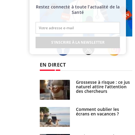
Restez connecté à toute l’actualité de la
Santé
Publicité
S'INSCRIRE À LA NEWSLETTER
Twitter
Facebook
Instagram
EN DIRECT
 éviter une otite
Grossesse à risque : ce jus
 les vacances ?
naturel attire l'attention
des chercheurs
us : un cas détecté
Comment oublier les
touriste en France
écrans en vacances ?