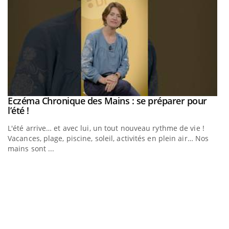
Youtube
Eczéma Chronique des Mains : se préparer pour
Diabète & Ramadan 2026
Youtube
Youtube
Youtube
l’été !
Le Ramadan approche, et, pour de nombreuses personnes
L'été arrive… et avec lui, un tout nouveau rythme de vie !
atteintes de diabète, c'est une période de questions, de
Vacances, plage, piscine, soleil, activités en plein air… Nos
défis, mais ...
mains sont ...
U
Yo
m
Un