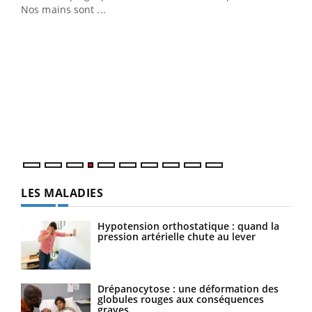
Nos mains sont ...
Dia
You
Le 
pers
ques
LES MALADIES
Hypotension orthostatique : quand la
pression artérielle chute au lever
Drépanocytose : une déformation des
globules rouges aux conséquences
graves