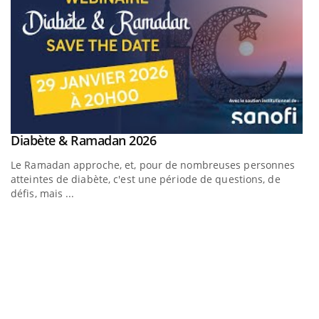
Youtube
Diabète & Ramadan 2026
Un « jumeau numérique » pour faciliter l’accès à la
Youtube
Youtube
Youtube
médecine préventive
Le Ramadan approche, et, pour de nombreuses personnes
Un établissement lié à un groupe mutualiste innove en
atteintes de diabète, c'est une période de questions, de
matière de bilan de santé : l'utilisation d'un « jumeau
défis, mais ...
numérique » permet ...
C
Yo
Co
cu