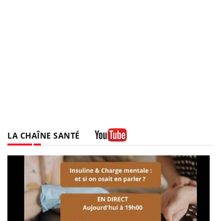
LA CHAÎNE SANTÉ
Youtube
be
a