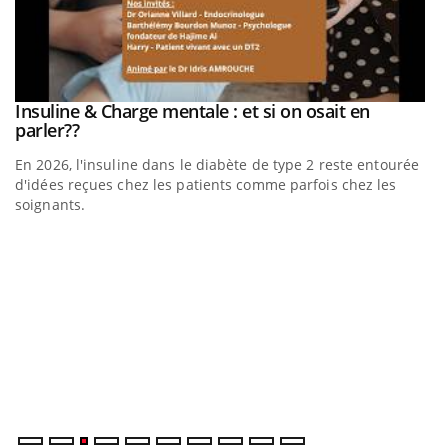
Insuline & Charge mentale : et si on osait en
Youtube
Youtube
parler??
En 2026, l'insuline dans le diabète de type 2 reste entourée
d'idées reçues chez les patients comme parfois chez les
soignants.
E
Yo
l’
L'
Va
ma