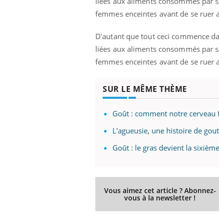
liées aux aliments consommés par sa
femmes enceintes avant de se ruer a
D'autant que tout ceci commence dan
Eczéma Chronique des Mains :
Car
Youtube
You
liées aux aliments consommés par sa
Youtube
expliquer ma maladie
pré
femmes enceintes avant de se ruer a
Il y a des sujets qui sont faciles à aborder...
Fati
d'autres non ! D'un côté, poser des
mêm
SUR LE MÊME THÈME
questions sur la maladie d'un proche c'est
care
montrer ...
...
Goût : comment notre cerveau fo
L'agueusie, une histoire de gout
Goût : le gras devient la sixièm
Vous aimez cet article ? Abonnez-
vous à la newsletter !