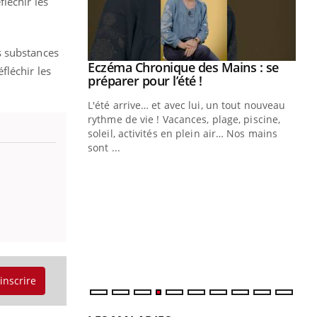
léchir les
s substances
ale : et si on
Eczéma Chronique des Mains : se
Youtube
fléchir les
ube
Youtube
préparer pour l’été !
e diabète de type 2
L'été arrive… et avec lui, un tout nouveau
çues chez les
rythme de vie ! Vacances, plage, piscine,
ez les soignants.
soleil, activités en plein air… Nos mains
sont ...
Di
You
Le 
nom
dia
défi
'inscrire