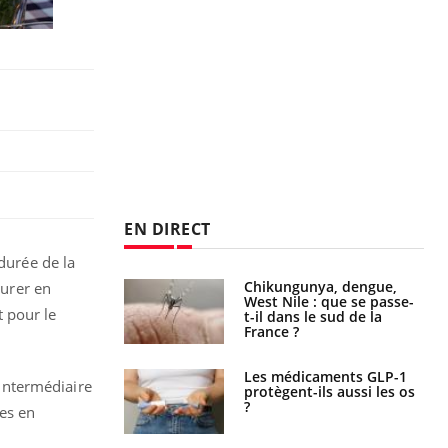
EN DIRECT
durée de la
 oublier les
Chikungunya, dengue,
durer en
en vacances ?
West Nile : que se passe-
 pour le
t-il dans le sud de la
France ?
s connectés :
Les médicaments GLP-1
’intermédiaire
 le travail
protègent-ils aussi les os
 de plus en plus
?
xes en
soirées