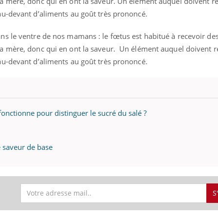
 mère, donc qui en ont la saveur.
Un élément auquel doivent réf
u-devant d’aliments au goût très prononcé.
s le ventre de nos mamans : le fœtus est habitué à recevoir de
ence en fer : comprendre pour
Insuline & Charge ment
tube
Youtube
 mère, donc qui en ont la saveur.
Un élément auquel doivent ré
Youtube
Yout
venir
osait en parler??
u-devant d’aliments au goût très prononcé.
gue, irritabilité, brouillard mental ou
En 2026, l'insuline dans l
e alopécie… Les symptômes de la
reste entourée d'idées re
nce en fer sont multiples ce qui la rend
patients comme parfois ch
nctionne pour distinguer le sucré du salé ?
e saveur de base
S