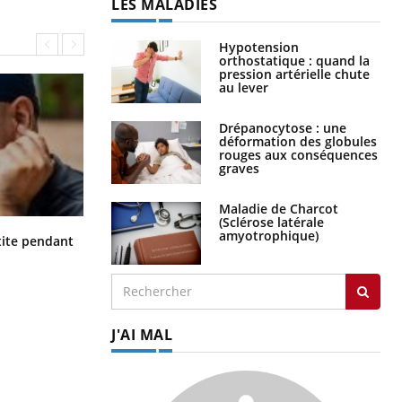
LES MALADIES
Hypotension
orthostatique : quand la
pression artérielle chute
au lever
Drépanocytose : une
déformation des globules
rouges aux conséquences
graves
Maladie de Charcot
(Sclérose latérale
amyotrophique)
Hantavirus : un cas détecté chez un
ite pendant
touriste en France
J'AI MAL