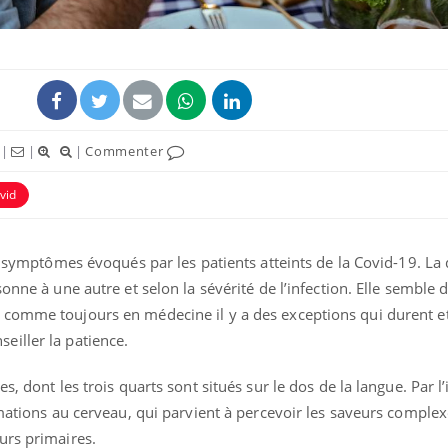
|
|
|
Commenter
vid
es symptômes évoqués par les patients atteints de la Covid-19. La 
Hantavirus : un cas
Comment
onne à une autre et selon la sévérité de l’infection. Elle semble 
détecté chez un touriste
écrans 
comme toujours en médecine il y a des exceptions qui durent et
en France
iller la patience.
Mortalité infantile : un
Toujour
s, dont les trois quarts sont situés sur le dos de la langue. Par l
rapport s’interroge sur
comment
son taux élevé en France
empiète
rmations au cerveau, qui parvient à percevoir les saveurs comple
sur nos 
urs primaires.