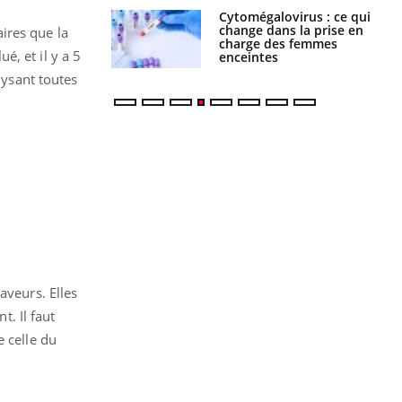
olorectal : une
Cytomégalovirus : ce qui
e simple aurait
change dans la prise en
ires que la
la donne au Pays
charge des femmes
ué, et il y a 5
enceintes
lysant toutes
aveurs. Elles
. Il faut
e celle du