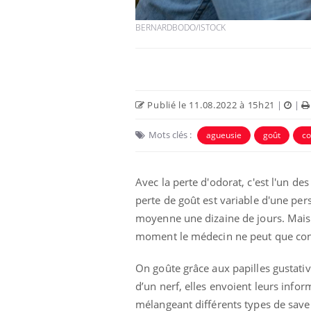
BERNARDBODO/ISTOCK
Publié le 11.08.2022 à 15h21
|
|
Mots clés :
agueusie
goût
co
Avec la perte d'odorat, c'est l'un d
Bébés, jeunes enfants :
perte de goût est variable d'une pers
quelle trousse à
moyenne une dizaine de jours. Mais 
pharmacie pour les
vacances ?
moment le médecin ne peut que conse
Syndrome métabolique :
On goûte grâce aux papilles gustative
quels sont les meilleurs
exercices physiques ?
d’un nerf, elles envoient leurs info
mélangeant différents types de save