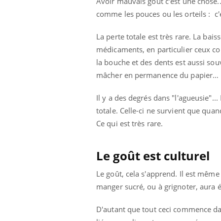
Avoir mauvais gout c'est une chose..
comme les pouces ou les orteils : c
La perte totale est très rare. La bais
médicaments, en particulier ceux con
la bouche et des dents est aussi sou
mâcher en permanence du papier… Un
Il y a des degrés dans "l'agueusie"..
totale. Celle-ci ne survient que qua
Ce qui est très rare.
Le goût est culturel
Le goût, cela s'apprend. Il est même
manger sucré, ou à grignoter, aura
D'autant que tout ceci commence dan