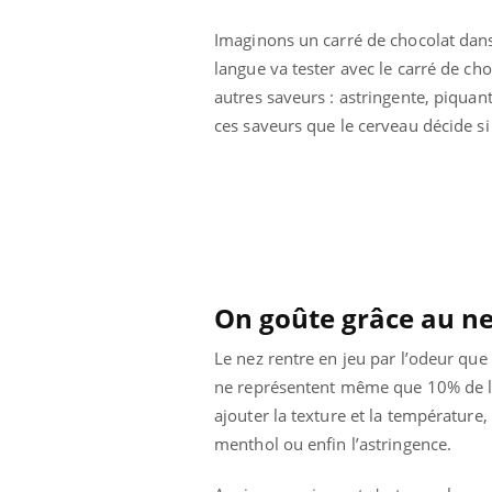
Comment éviter une otite
pendant les vacances ?
Imaginons un carré de chocolat dans
langue va tester avec le carré de choco
autres saveurs : astringente, piquant
ces saveurs que le cerveau décide si 
On goûte grâce au n
Le nez rentre en jeu par l’odeur que
ne représentent même que 10% de l'e
ajouter la texture et la température
menthol ou enfin l’astringence.