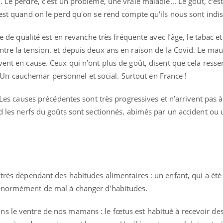
. Le perdre, c'est un problème, une vraie maladie...
Le goût, c'es
'est quand on le perd qu'on se rend compte qu'ils nous sont indi
se de qualité est en revanche très fréquente avec l’âge, le tabac et
tre la tension. et depuis deux ans en raison de la Covid. Le mau
vent en cause. Ceux qui n’ont plus de goût, disent que cela ress
 cauchemar personnel et social. Surtout en France !
. Les causes précédentes sont très progressives et n’arrivent pas à
nd les nerfs du goûts sont sectionnés, abimés par un accident ou
 très dépendant des habitudes alimentaires : un enfant, qui a été
 énormément de mal à changer d'habitudes.
s le ventre de nos mamans : le fœtus est habitué à recevoir de