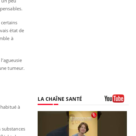
t un peu
spensables.
 certains
vais état de
emble à
 l’agueusie
 une tumeur.
LA CHAÎNE SANTÉ
 habitué à
Youtube
s substances