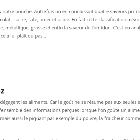
Grossesse à risque : ce jus
Cancer c
naturel attire l'attention
stratégi
 notre bouche. Autrefois on en connaissait quatre saveurs prima
des chercheurs
changé 
lat : sucré, salé, amer et acide. En fait cette classification a évol
basque
e, métallique, grasse et enfin la saveur de l’amidon. C’est en ana
cela lui plaît ou pas…
ez
 dégagent les aliments. Car le goût ne se résume pas aux seules s
nsemble des informations perçues lorsque l’on goûte un aliment
, mais aussi le piquant par exemple du poivre, la fraîcheur comm