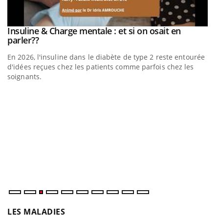
be
Insuline & Charge mentale : et si on osait en
Youtube
Youtube
parler??
En 2026, l'insuline dans le diabète de type 2 reste entourée
a
d'idées reçues chez les patients comme parfois chez les
soignants.
E
Yo
l’
L'
Va
ma
LES MALADIES