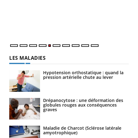
Un 
You
à l
Un é
mati
numé
LES MALADIES
Hypotension orthostatique : quand la
pression artérielle chute au lever
Drépanocytose : une déformation des
globules rouges aux conséquences
graves
Maladie de Charcot (Sclérose latérale
amyotrophique)