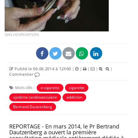
DAN HENRY/AP/SIPA
Publié le 06.06.2014 à 12h00
|
|
|
|
|
Commenter
Mots clés :
e-cigarette
cigarette
système cardiovasculaire
addiction
Bertrand Dautzenberg
REPORTAGE - En mars 2014, le Pr Bertrand
Dautzenberg a ouvert la première
consultation médicale
entièrement dédiée
à