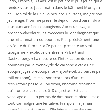
Enfin, François, 33 ans, est le patient le plus jeune qui a
rendez-vous ce jeudi matin dans le bâtiment Montyon
de l'Hôpital de la Pitié Salpêtrière. Pourtant, malgré son
jeune âge, l'homme présente déjà un lourd passif dû à
plusieurs années de tabagisme. Après un lavage
broncho-alvéolaire, les médecins lui ont diagnostiqué
une inflammation du poumon. Plus
précisément
, une
alvéolite du fumeur. « Ce patient présente un vrai
tabagisme », explique d'entrée le Pr Bertrand
Dautzenberg. « La mesure de l'intoxication de ses
poumons par le monoxyde de carbone a été à une
époque jugée préoccupante », ajoute-t-il. 35 parties par
million (ppm), tel était son score lors d'un test
respiratoire passé. Aujourd'hui, l'homme reconnaît
qu'il fume encore entre 5-8 cigarettes. Est-ce le
vapotage qui lui a permis de diminuer le tabac ? Pas du
tout, car malgré une tentative, François n'a jamais
adhéré à la e-cigarette. « Elle laisse la bouche trop