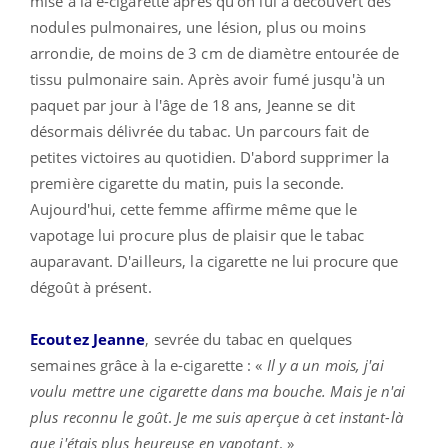
mise à la e-cigarette après qu'on lui a découvert des
nodules pulmonaire
s, une lésion, plus ou moins
arrondie, de moins de 3 cm de diamètre entourée de
tissu pulmonaire sain. Après avoir fumé jusqu'à un
paquet par jour à l'âge de 18 ans, Jeanne se dit
désormais délivrée du tabac. Un parcours fait de
petites victoires au quotidien. D'abord supprimer la
première cigarette du matin, puis la seconde.
Aujourd'hui, cette femme affirme même que le
vapotage lui procure plus de plaisir que le tabac
auparavant. D'ailleurs, la cigarette ne lui procure que
dégoût à présent.
Ecoutez Jeanne
, sevrée du tabac en quelques
semaines grâce à la e-cigarette : «
Il y a un mois, j'ai
voulu mettre une cigarette dans ma bouche. Mais je n'ai
plus reconnu le goût
.
Je me suis aperçue à cet instant-là
que j'étais plus heureuse en vapotant
. »