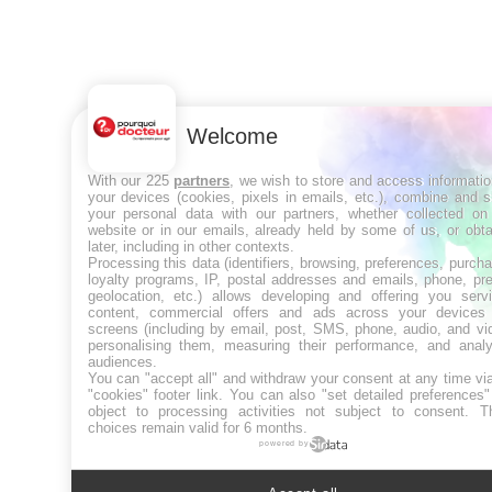
Welcome
With our 225
partners
, we wish to store and access informati
your devices (cookies, pixels in emails, etc.), combine and 
your personal data with our partners, whether collected on 
website or in our emails, already held by some of us, or obt
later, including in other contexts.
Processing this data (identifiers, browsing, preferences, purch
loyalty programs, IP, postal addresses and emails, phone, pr
geolocation, etc.) allows developing and offering you servi
content, commercial offers and ads across your devices
screens (including by email, post, SMS, phone, audio, and vi
personalising them, measuring their performance, and analy
audiences.
You can "accept all" and withdraw your consent at any time vi
"cookies" footer link
. You can also "set detailed preferences
object to processing activities not subject to consent. T
choices remain valid for 6 months.
powered by