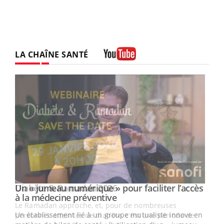
LA CHAÎNE SANTÉ
Youtube
Un « jumeau numérique » pour faciliter l’accès
Youtube
Youtube
à la médecine préventive
Un établissement lié à un groupe mutualiste innove en
e