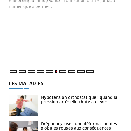
matière de bilan de santé : l'utilisation d'un « jumeau
numérique » permet ...
COU
You
Coup
vous
épis
LES MALADIES
Hypotension orthostatique : quand la
pression artérielle chute au lever
Drépanocytose : une déformation des
globules rouges aux conséquences