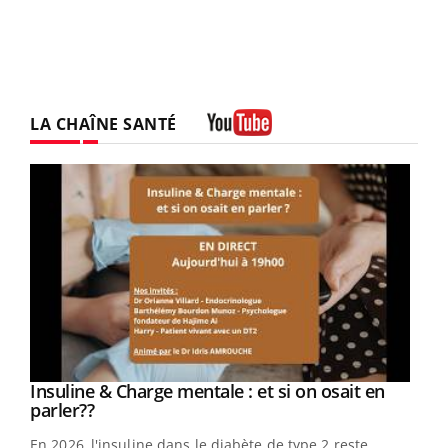
LA CHAÎNE SANTÉ
Youtube
Youtube
Insuline & Charge mentale : et si on osait en
Youtube
Youtube
parler??
En 2026, l'insuline dans le diabète de type 2 reste