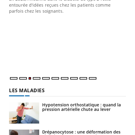
entourée d'idées reçues chez les patients comme
parfois chez les soignants.
Ecz
You
pour
L'ét
Vaca
Nos 
LES MALADIES
Hypotension orthostatique : quand la
pression artérielle chute au lever
Drépanocytose : une déformation des