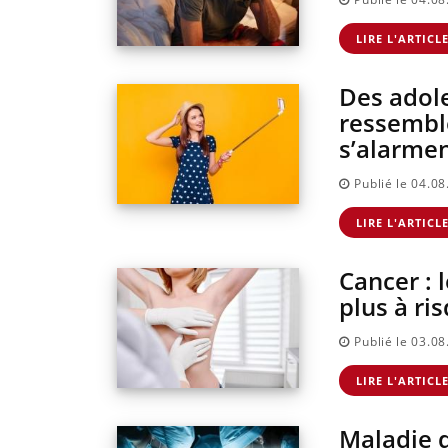
Cancer colorectal :
Cytomégalovirus : c
une stratégie simple
qui change dans la
LIRE L'ARTICL
aurait changé la
prise en charge des
donne au Pays
femmes enceintes
basque
Des adole
ressemble
s’alarme
Publié le 04.0
LIRE L'ARTICL
Cancer : 
plus à ri
Publié le 03.0
LIRE L'ARTICL
Maladie d