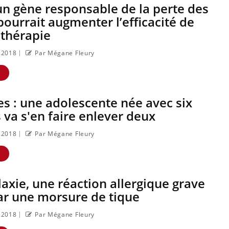
un gène responsable de la perte des
ourrait augmenter l’efficacité de
thérapie
|
8.2018
Par Mégane Fleury
i
Eczéma Chronique des Mains :
Youtube
Youtube
se préparer pour l’été !
E
L'été arrive… et avec lui, un tout
nouveau rythme de vie ! Vacances,
es : une adolescente née avec six
plage, piscine, soleil, activités en plein
va s'en faire enlever deux
air… Nos mains sont ...
|
8.2018
Par Mégane Fleury
E
axie, une réaction allergique grave
ar une morsure de tique
|
8.2018
Par Mégane Fleury