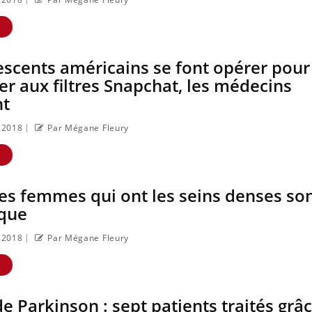
e
Pourquoi votre
ventre gâche-t-il les
E
premiers jours de
vos vacances ?
scents américains se font opérer pour
r aux filtres Snapchat, les médecins
nt
|
8.2018
Par Mégane Fleury
E
les femmes qui ont les seins denses so
sque
|
8.2018
Par Mégane Fleury
E
e Parkinson : sept patients traités grâc