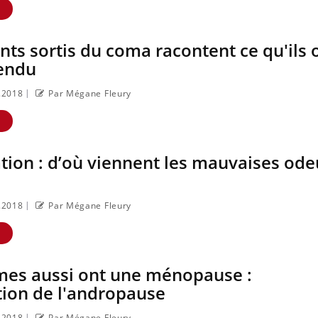
E
nts sortis du coma racontent ce qu'ils 
tendu
|
8.2018
Par Mégane Fleury
E
tion : d’où viennent les mauvaises ode
|
8.2018
Par Mégane Fleury
La sieste empêche-t-
elle de dormir la
nuit ?
E
es aussi ont une ménopause :
VIH : la fin du
comprimé tous les
tion de l'andropause
jours se profile-t-elle
enfin ?
|
8.2018
Par Mégane Fleury