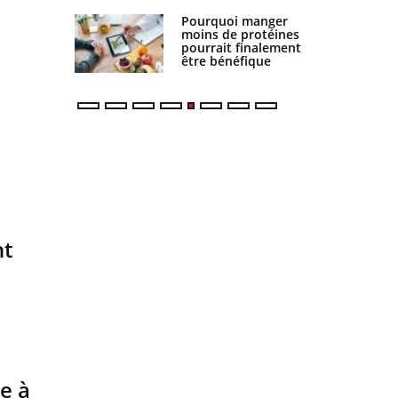
Pourquoi manger
Mordue par une
moins de protéines
tique en vacances,
pourrait finalement
elle reste dans le
être bénéfique
coma pendant 42
jours
nt
e à