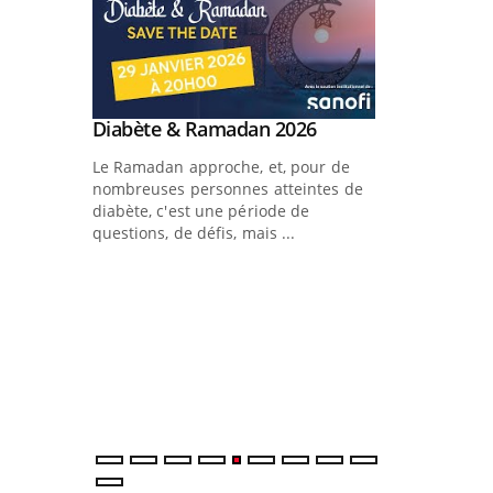
Youtube
Diabète & Ramadan 2026
Youtube
Le Ramadan approche, et, pour de
nombreuses personnes atteintes de
diabète, c'est une période de
questions, de défis, mais ...
Un « jumeau numérique » pour
COUP DE FOO
Youtube
Youtube
faciliter l’accès à la médecine
Youtube
Coup de food su
préventive
votre nouveau 
Un établissement lié à un groupe
qui bouscule l
mutualiste innove en matière de bilan
cet épisode, un
de santé : l'utilisation d'un « jumeau
numérique » permet ...