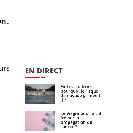
ont
urs
EN DIRECT
Fortes chaleurs :
Grossesse et chaleur
pourquoi le risque
: ce que dit la
de noyade grimpe-t-
science
il ?
Le Viagra pourrait-il
Le smartphone nuit-
freiner la
il à l'apprentissage
propagation du
de la lecture ?
cancer ?