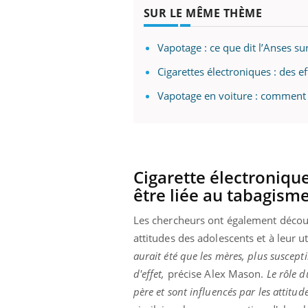
SUR LE MÊME THÈME
Vapotage : ce que dit l’Anses sur
Cigarettes électroniques : des e
Vapotage en voiture : comment 
ndre pour
Insuline & Charge mentale : et si on
Eczé
Youtube
Yout
Youtube
osait en parler??
prép
Cigarette électronique
d mental ou
En 2026, l'insuline dans le diabète de type 2
L'été
être liée au tabagism
es de la
reste entourée d'idées reçues chez les
rythm
ce qui la rend
patients comme parfois chez les soignants.
solei
Les chercheurs ont également découve
...
attitudes des adolescents et à leur uti
aurait été que les mères, plus suscepti
d'effet,
précise Alex Mason.
Le rôle d
père et sont influencés par les attitud