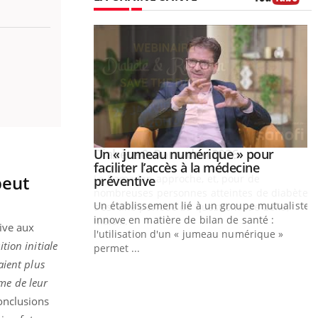
Youtube
Youtube
026
Un « jumeau numérique » pour
Youtube
faciliter l’accès à la médecine
peut
 pour de
Youtube
préventive
eintes de diabète,
Un établissement lié à un groupe mutualiste
ions, de défis,
innove en matière de bilan de santé :
ive aux
l'utilisation d'un « jumeau numérique »
tion initiale
permet ...
Y
aient plus
C
sme de leur
n
conclusions
l