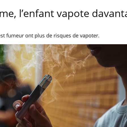
e, l’enfant vapote davant
est fumeur ont plus de risques de vapoter.
Toujours connectés :
Les méd
comment le travail
protègen
empiète de plus en plus