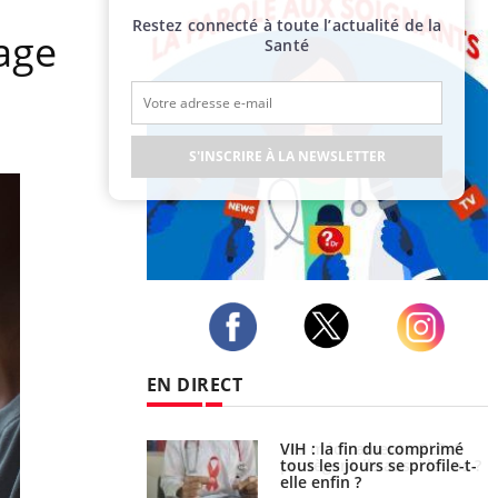
Restez connecté à toute l’actualité de la
age
Santé
S'INSCRIRE À LA NEWSLETTER
Publicité
Twitter
Facebook
Instagram
EN DIRECT
icaments GLP-1
VIH : la fin du comprimé
t-ils aussi les os ?
tous les jours se profile-t-
elle enfin ?