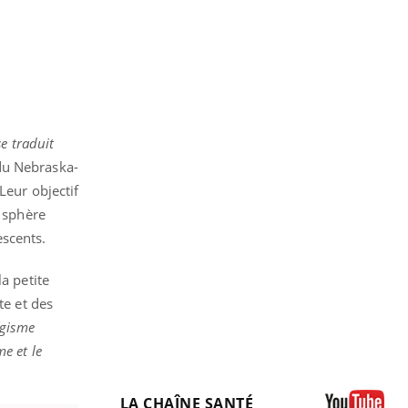
se traduit
 du Nebraska-
Leur objectif
 sphère
escents.
a petite
te et des
agisme
e et le
LA CHAÎNE SANTÉ