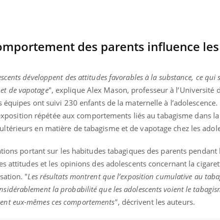
omportement des parents influence les
escents développent des attitudes favorables à la substance, ce qui 
et de vapotage
", explique Alex Mason, professeur à l’Université
es équipes ont suivi 230 enfants de la maternelle à l’adolescence. 
position répétée aux comportements liés au tabagisme dans la
 ultérieurs en matière de tabagisme et de vapotage chez les adol
luations portant sur les habitudes tabagiques des parents pendant l
les attitudes et les opinions des adolescents concernant la cigaret
sation. "
Les résultats montrent que l’exposition cumulative au tab
sidérablement la probabilité que les adolescents voient le tabagism
tent eux-mêmes ces comportements"
, décrivent les auteurs.