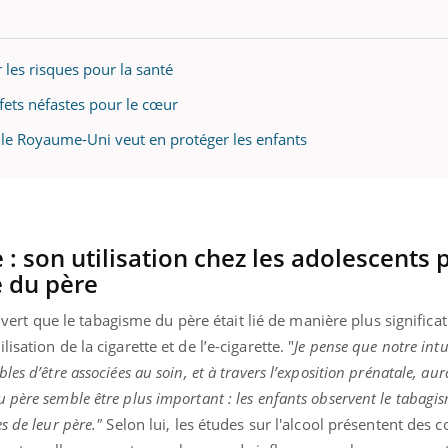
 les risques pour la santé
ffets néfastes pour le cœur
le Royaume-Uni veut en protéger les enfants
ma Chronique des Mains : se
Diabète & Ramadan 2
ube
Youtube
Youtube
arer pour l’été !
 : son utilisation chez les adolescents 
Le Ramadan approche, et,
 arrive… et avec lui, un tout nouveau
nombreuses personnes att
e du père
e de vie ! Vacances, plage, piscine,
c'est une période de quest
l, activités en plein air… Nos mains sont
mais ...
rt que le tabagisme du père était lié de manière plus significat
lisation de la cigarette et de l’e-cigarette. "
Je pense que notre intui
bles d’être associées au soin, et à travers l’exposition prénatale, aur
u père semble être plus important : les enfants observent le tabagi
es de leur père."
Selon lui, les études sur l'alcool présentent des 