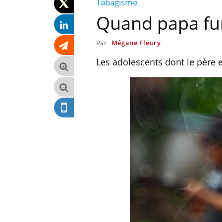
Tabagisme
Quand papa fum
Par
Mégane Fleury
Les adolescents dont le père 
tabolique :
Mortalité infantile : un
es meilleurs
rapport s’interroge sur son
ysiques ?
taux élevé en France