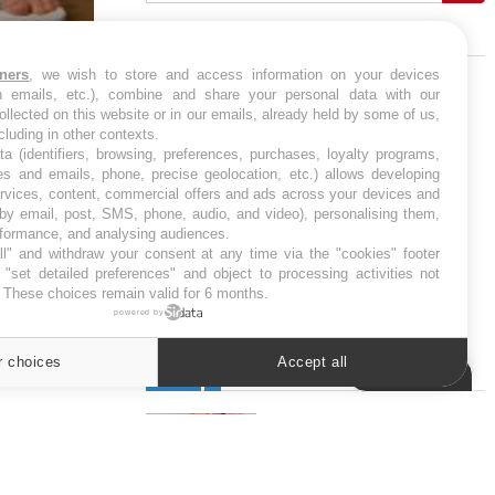
J'AI MAL
tners
, we wish to store and access information on your devices
in emails, etc.), combine and share your personal data with our
ollected on this website or in our emails, already held by some of us,
Régimes cétogènes : un risque de
-estime-t-on
ncluding in other contexts.
cancer de l’intestin grêle
ta (identifiers, browsing, preferences, purchases, loyalty programs,
es and emails, phone, precise geolocation, etc.) allows developing
ervices, content, commercial offers and ads across your devices and
 by email, post, SMS, phone, audio, and video), personalising them,
rformance, and analysing audiences.
l" and withdraw your consent at any time via the "cookies" footer
"set detailed preferences" and object to processing activities not
. These choices remain valid for 6 months.
powered by
r choices
Accept all
SYMPTÔMES
Cookies settings
Douleurs de l’avant-pied :
des métatarsalgies à 90 %
liées à problème d’appui