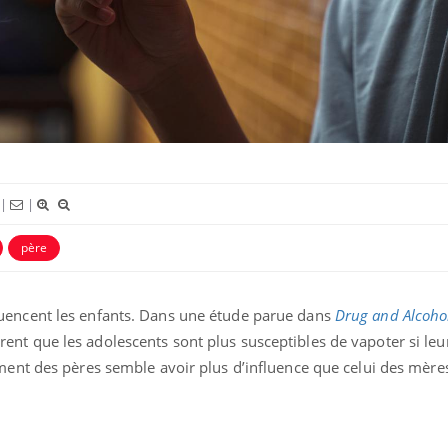
sur nos soirées
Cancer colorectal : une
Cytoméga
stratégie simple aurait
change d
changé la donne au Pays
charge 
basque
enceint
Chikungunya, dengue,
La siest
West Nile : que se passe-t-
dormir l
il dans le sud de la France ?
|
|
père
uencent les enfants. Dans une étude parue dans
Drug and Alcoho
ent que les adolescents sont plus susceptibles de vapoter si leu
ment des pères semble avoir plus d’influence que celui des mère