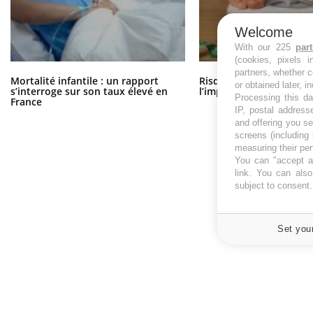
Welcome
With our 225
par
(cookies, pixels 
partners, whether c
Mortalité infantile : un rapport
Risque de cancer : sous
or obtained later, i
s’interroge sur son taux élevé en
l’impact du surpoids ?
Processing this da
France
IP, postal address
and offering you s
screens (including
measuring their pe
You can "accept al
link
. You can also 
subject to consent
Set you