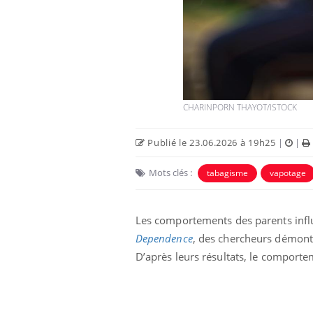
ter une otite
Grossesse à risque : ce jus
 vacances ?
naturel attire l'attention
des chercheurs
 un cas détecté
Comment oublier les
iste en France
écrans en vacances ?
CHARINPORN THAYOT/ISTOCK
Publié le 23.06.2026 à 19h25
|
|
Mots clés :
tabagisme
vapotage
Les comportements des parents infl
Dependence
, des chercheurs démontr
D’après leurs résultats, le comporte