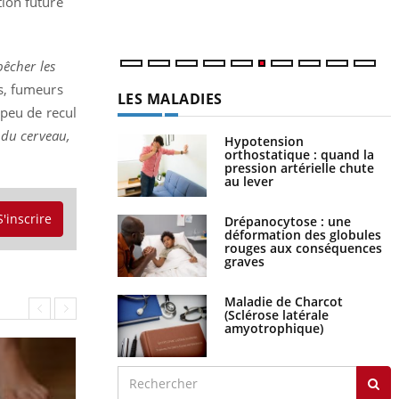
ion future
êcher les
s, fumeurs
LES MALADIES
 peu de recul
 du cerveau,
Hypotension
orthostatique : quand la
pression artérielle chute
au lever
S'inscrire
Drépanocytose : une
déformation des globules
rouges aux conséquences
graves
Maladie de Charcot
(Sclérose latérale
amyotrophique)