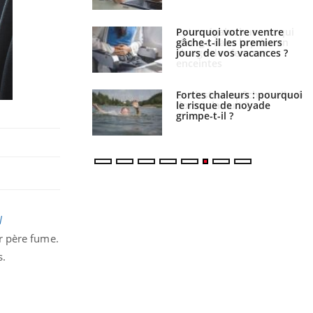
lovirus : ce qui
Pourquoi votre ventre
ans la prise en
gâche-t-il les premiers
des femmes
jours de vos vacances ?
es
e empêche-t-elle de
Fortes chaleurs : pourquoi
a nuit ?
le risque de noyade
grimpe-t-il ?
l
r père fume.
s.