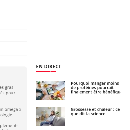
EN DIRECT
i votre ventre
Pourquoi manger moins
es gras
il les premiers
de protéines pourrait
 vos vacances ?
finalement être bénéfique
sés pour
 un oméga 3
haleurs :
Grossesse et chaleur : ce
i le risque de
que dit la science
ologie.
rimpe-t-il ?
ompléments