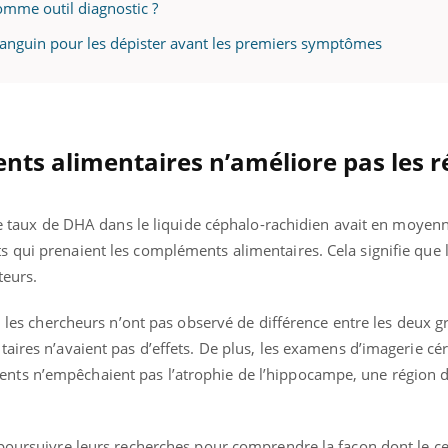
comme outil diagnostic ?
 sanguin pour les dépister avant les premiers symptômes
uline & Charge mentale : et si on
Eczéma Chronique des
tube
Youtube
Youtube
Y
it en parler??
préparer pour l’été !
026, l'insuline dans le diabète de type 2
L'été arrive… et avec lui,
nts alimentaires n’améliore pas les r
e entourée d'idées reçues chez les
rythme de vie ! Vacances, 
ients comme parfois chez les soignants.
soleil, activités en plein
sont ...
, le taux de DHA dans le liquide céphalo-rachidien avait en moye
 qui prenaient les compléments alimentaires. Cela signifie que
uteurs.
s, les chercheurs n’ont pas observé de différence entre les deux g
aires n’avaient pas d’effets. De plus, les examens d’imagerie cé
ts n’empêchaient pas l’atrophie de l’hippocampe, une région 
 poursuivre leurs recherches pour comprendre la façon dont le c