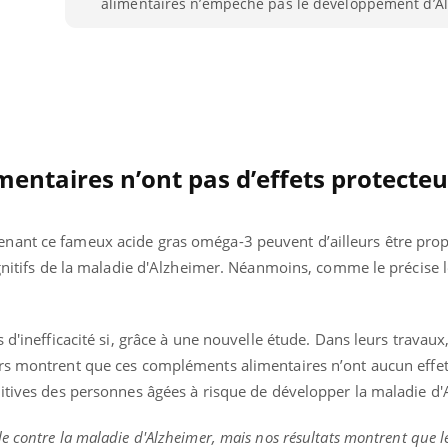
alimentaires n’empêche pas le développement d’A
VIH : la fin du comprimé
Le Viagr
tous les jours se profile-t-
freiner 
elle enfin ?
cancer ?
entaires n’ont pas d’effets protecteu
nant ce fameux acide gras oméga-3 peuvent d’ailleurs être pro
ognitifs de la maladie d'Alzheimer. Néanmoins, comme le précise 
 d'inefficacité si, grâce à une nouvelle étude. Dans leurs travaux
rs montrent que ces compléments alimentaires n’ont aucun effet
nitives des personnes âgées à risque de développer la maladie d'
 contre la maladie d'Alzheimer, mais nos résultats montrent que l