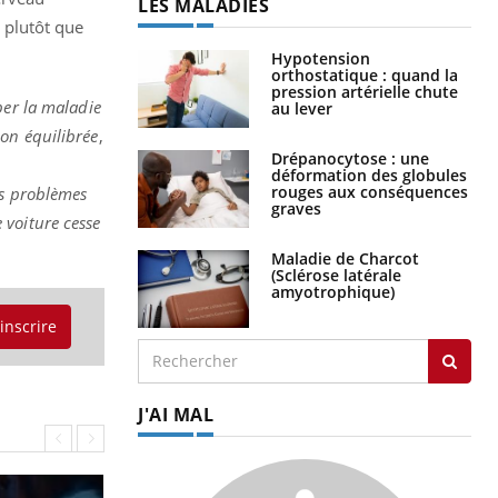
LES MALADIES
, plutôt que
Hypotension
orthostatique : quand la
pression artérielle chute
per la maladie
au lever
ion équilibrée
,
Drépanocytose : une
déformation des globules
rouges aux conséquences
es problèmes
graves
 voiture cesse
Maladie de Charcot
(Sclérose latérale
amyotrophique)
'inscrire
J'AI MAL