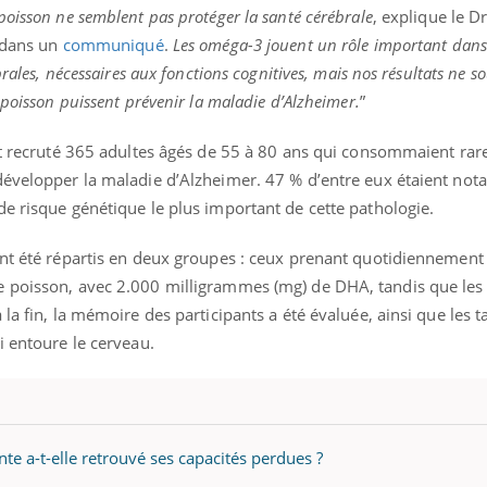
poisson ne semblent pas protéger la santé cérébrale
, explique le D
, dans un
communiqué
.
Les oméga-3 jouent un rôle important dans
brales, nécessaires aux fonctions cognitives, mais nos résultats ne s
 poisson puissent prévenir la maladie d’Alzheimer.
”
ont recruté 365 adultes âgés de 55 à 80 ans qui consommaient ra
développer la maladie d’Alzheimer. 47 % d’entre eux étaient no
de risque génétique le plus important de cette pathologie.
ont été répartis en deux groupes : ceux prenant quotidiennement
e poisson, avec 2.000 milligrammes (mg) de DHA, tandis que les
 la fin, la mémoire des participants a été évaluée, ainsi que les
i entoure le cerveau.
e a-t-elle retrouvé ses capacités perdues ?