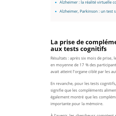
Alzheimer : la réalité virtuelle 
Alzheimer, Parkinson : un test
 Mains :
Carence en fer : comprendre pour
Ins
Youtube
You
Youtube
Youtube
prévenir
osa
aciles à aborder...
Fatigue, irritabilité, brouillard mental ou
En 2
La prise de compléme
poser des
même alopécie… Les symptômes de la
rest
aux tests cognitifs
'un proche c'est
carence en fer sont multiples ce qui la rend
pat
...
Résultats : après six mois de prise
en moyenne de 17 % des participants
avait atteint l’organe ciblé par les a
En revanche, pour les tests cognitif
signifie que les compléments aliment
également montré que les complémen
importante pour la mémoire.
À l’avenir, les chercheurs comptent