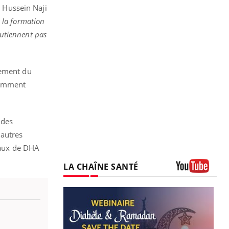
r Hussein Naji
 la formation
outiennent pas
rement du
tamment
 des
 autres
 taux de DHA
LA CHAÎNE SANTÉ
Youtube