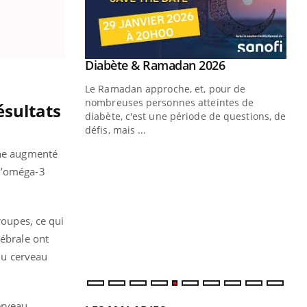
Youtube
 Mains : se
Diabète & Ramadan 2026
Youtube
outube
Le Ramadan approche, et, pour de
 un tout nouveau
nombreuses personnes atteintes de
ésultats
plage, piscine,
diabète, c'est une période de questions, de
 air… Nos mains
défis, mais ...
nne augmenté
Un
You
fac
 l’oméga-3
pr
Un 
mut
roupes, ce qui
san
rébrale ont
num
du cerveau
erveau