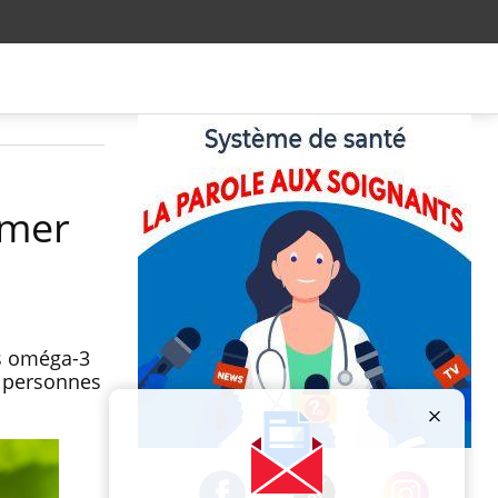
imer
as oméga-3
s personnes
Publicité