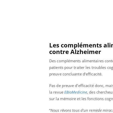
 connectés :
Les médicaments GLP-1
le travail
protègent-ils aussi les os
de plus en plus
?
soirées
Les compléments alim
contre Alzheimer
Des compléments alimentaires conte
patients pour traiter les troubles c
preuve concluante d’efficacité.
Pas de preuve d’efficacité donc, mais
la revue
EBioMedicine
, des chercheu
sur la mémoire et les fonctions cog
“
Nous rêvons tous d'un remède miracle