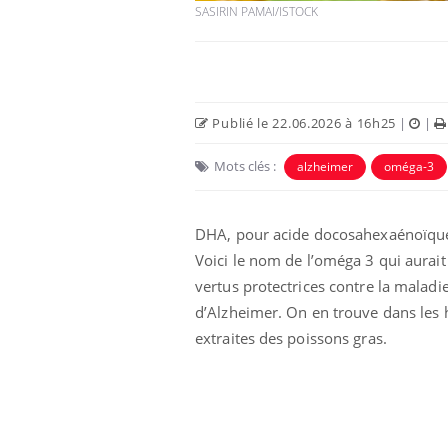
SASIRIN PAMAI/ISTOCK
Publié le 22.06.2026 à 16h25
|
|
Mots clés :
alzheimer
oméga-3
DHA, pour acide docosahexaénoïqu
Voici le nom de l’oméga 3 qui aurait
vertus protectrices contre la maladi
 à risque : ce jus
Cancer colorectal : une
ttire l'attention
stratégie simple aurait
d’Alzheimer. On en trouve dans les 
cheurs
changé la donne au Pays
basque
extraites des poissons gras.
 oublier les
Chikungunya, dengue,
n vacances ?
West Nile : que se passe-
t-il dans le sud de la
France ?