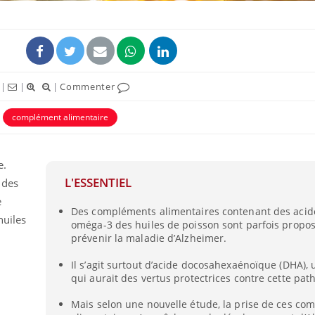
|
|
|
Commenter
complément alimentaire
e.
L'ESSENTIEL
 des
e
Cytomégalovirus : ce qui
Pourquo
Des compléments alimentaires contenant des acid
change dans la prise en
gâche-t-
huiles
charge des femmes
jours de
oméga-3 des huiles de poisson sont parfois propo
enceintes
prévenir la maladie d’Alzheimer.
Il s’agit surtout d’acide docosahexaénoïque (DHA),
La sieste empêche-t-elle
Fortes c
de dormir la nuit ?
pourquo
qui aurait des vertus protectrices contre cette path
noyade g
Mais selon une nouvelle étude, la prise de ces c