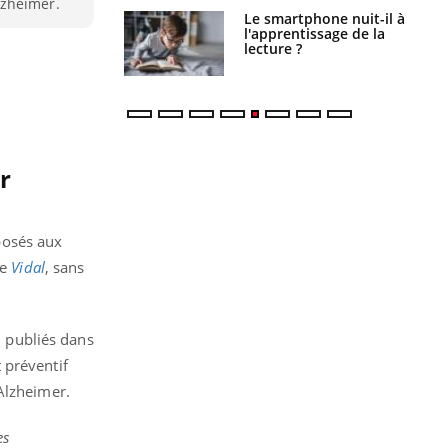
lzheimer.
a pourrait-il
Le smartphone nuit-il à
la propagation du
l'apprentissage de la
lecture ?
r
posés aux
le
Vidal
, sans
, publiés dans
 préventif
Alzheimer.
es