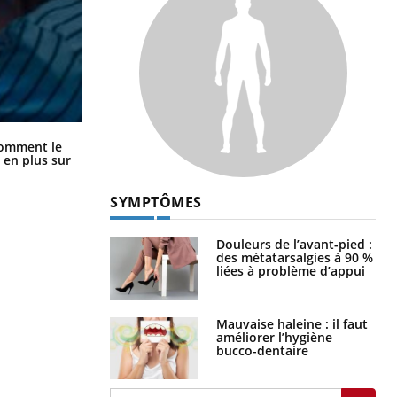
Cancer colorectal : une stratégie
comment le
simple aurait changé la donne au
 en plus sur
Pays basque
SYMPTÔMES
Douleurs de l’avant-pied :
des métatarsalgies à 90 %
liées à problème d’appui
Mauvaise haleine : il faut
améliorer l’hygiène
bucco-dentaire