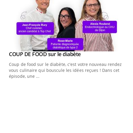
Youtube
cès
COUP DE FOOD sur le diabète
Youtube
Coup de food sur le diabète, c'est votre nouveau rendez-
 en
vous culinaire qui bouscule les idées reçues ! Dans cet
u
épisode, une ...
Qua
You
"Les
trav
DRH 