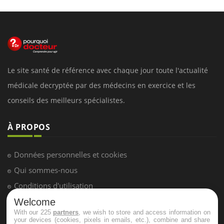
Le site santé de référence avec chaque jour toute l'actualité
médicale decryptée par des médecins en exercice et les
conseils des meilleurs spécialistes.
À PROPOS
Données personnelles et cookies
Qui sommes-nous
Conditions d'utilisation
Plan du site
Welcome
With our 225
partners
, we wish to store and access information on
Mentions Légales
your devices (cookies, pixels in emails, etc.), combine and share