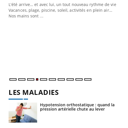
L'été arrive… et avec lui, un tout nouveau rythme de vie !
Vacances, plage, piscine, soleil, activités en plein air…
Nos mains sont ...
Dia
You
Le 
pers
ques
LES MALADIES
Hypotension orthostatique : quand la
pression artérielle chute au lever