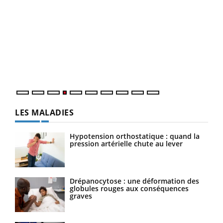
Dia
You
Le 
pers
ques
LES MALADIES
Hypotension orthostatique : quand la
pression artérielle chute au lever
Drépanocytose : une déformation des
globules rouges aux conséquences
graves