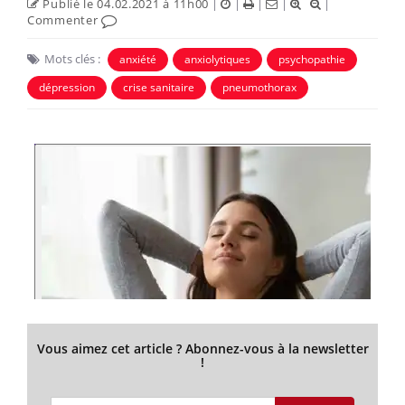
Publié le 04.02.2021 à 11h00
|
|
|
|
|
Commenter
Mots clés :
anxiété
anxiolytiques
psychopathie
dépression
crise sanitaire
pneumothorax
Vous aimez cet article ? Abonnez-vous à la newsletter
!