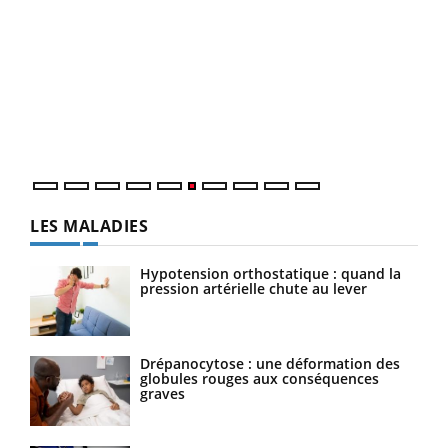
COU
You
Coup
vous
épis
LES MALADIES
Hypotension orthostatique : quand la
pression artérielle chute au lever
Drépanocytose : une déformation des
globules rouges aux conséquences
graves