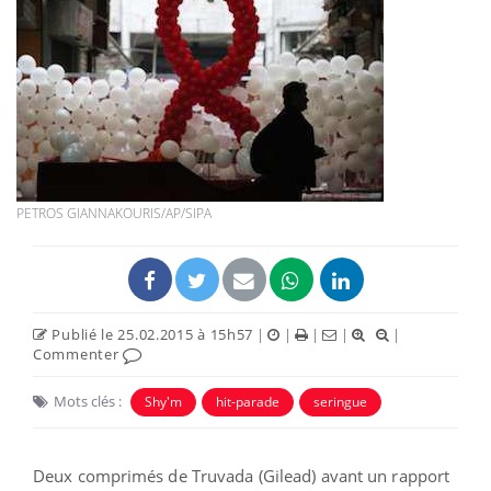
PETROS GIANNAKOURIS/AP/SIPA
Publié le 25.02.2015 à 15h57
|
|
|
|
|
Commenter
Mots clés :
Shy'm
hit-parade
seringue
Deux comprimés de Truvada (Gilead) avant un rapport