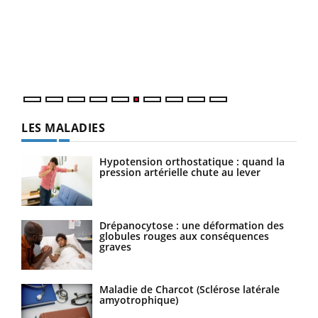
Coup
vous
épis
LES MALADIES
Hypotension orthostatique : quand la
pression artérielle chute au lever
Drépanocytose : une déformation des
globules rouges aux conséquences
graves
Maladie de Charcot (Sclérose latérale
amyotrophique)