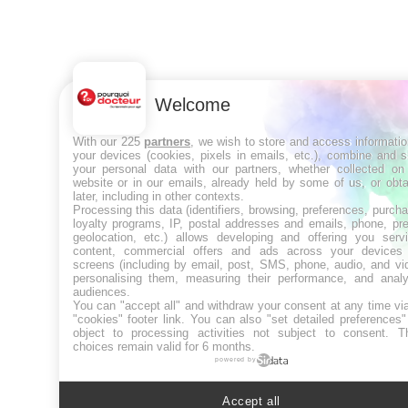
Welcome
With our 225
partners
, we wish to store and access informati
your devices (cookies, pixels in emails, etc.), combine and 
your personal data with our partners, whether collected on 
website or in our emails, already held by some of us, or obt
later, including in other contexts.
Processing this data (identifiers, browsing, preferences, purch
loyalty programs, IP, postal addresses and emails, phone, pr
geolocation, etc.) allows developing and offering you servi
content, commercial offers and ads across your devices
screens (including by email, post, SMS, phone, audio, and vi
personalising them, measuring their performance, and analy
audiences.
You can "accept all" and withdraw your consent at any time vi
"cookies" footer link
. You can also "set detailed preferences
object to processing activities not subject to consent. T
choices remain valid for 6 months.
powered by
Accept all