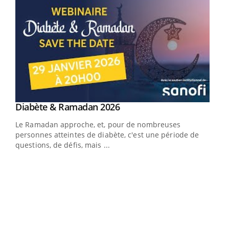
Youtube
Diabète & Ramadan 2026
Youtube
Le Ramadan approche, et, pour de nombreuses
vie !
personnes atteintes de diabète, c'est une période de
…
questions, de défis, mais ...
Un 
You
à l
Un é