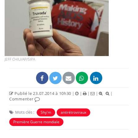
JEFF CHIU/AP/SIPA
Publié le 23.07.2014 à 10h30
|
|
|
|
|
Commenter
Mots clés :
Shy'm
antirétroviraux
Première Guerre mondiale